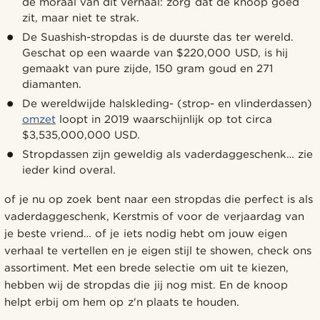
de moraal van dit verhaal: zorg dat de knoop goed
zit, maar niet te strak.
De Suashish-stropdas is de duurste das ter wereld.
Geschat op een waarde van $220,000 USD, is hij
gemaakt van pure zijde, 150 gram goud en 271
diamanten.
De wereldwijde halskleding- (strop- en vlinderdassen)
omzet
loopt in 2019 waarschijnlijk op tot circa
$3,535,000,000 USD.
Stropdassen zijn geweldig als vaderdaggeschenk… zie
ieder kind overal.
of je nu op zoek bent naar een stropdas die perfect is als
vaderdaggeschenk, Kerstmis of voor de verjaardag van
je beste vriend… of je iets nodig hebt om jouw eigen
verhaal te vertellen en je eigen stijl te showen, check ons
assortiment. Met een brede selectie om uit te kiezen,
hebben wij de stropdas die jij nog mist. En de knoop
helpt erbij om hem op z'n plaats te houden.