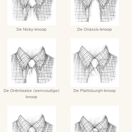
De Nicky-knoop
De Onassis-knoop
De Oriëntaalse (eenvoudige)
De Plattsburgh-knoop
knoop