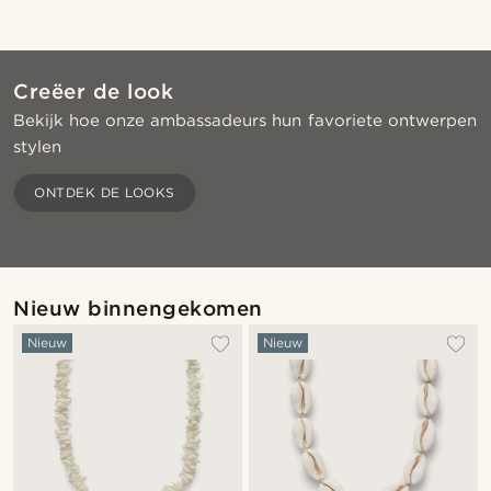
Creëer de look
Bekijk hoe onze ambassadeurs hun favoriete ontwerpen
stylen
Shop de look
Sho
ONTDEK DE LOOKS
@jaimedeelgado
Nieuw binnengekomen
Nieuw
Nieuw