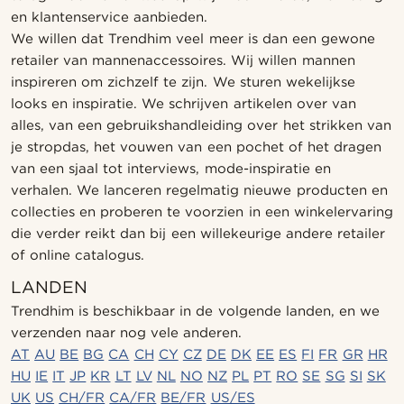
en klantenservice aanbieden.
We willen dat Trendhim veel meer is dan een gewone
retailer van mannenaccessoires. Wij willen mannen
inspireren om zichzelf te zijn. We sturen wekelijkse
looks en inspiratie. We schrijven artikelen over van
alles, van een gebruikshandleiding over het strikken van
je stropdas, het vouwen van een pochet of het dragen
van een sjaal tot interviews, mode-inspiratie en
verhalen. We lanceren regelmatig nieuwe producten en
collecties en proberen te voorzien in een winkelervaring
die verder reikt dan bij een willekeurige andere retailer
of online catalogus.
LANDEN
Trendhim is beschikbaar in de volgende landen, en we
verzenden naar nog vele anderen.
AT
AU
BE
BG
CA
CH
CY
CZ
DE
DK
EE
ES
FI
FR
GR
HR
HU
IE
IT
JP
KR
LT
LV
NL
NO
NZ
PL
PT
RO
SE
SG
SI
SK
UK
US
CH/FR
CA/FR
BE/FR
US/ES