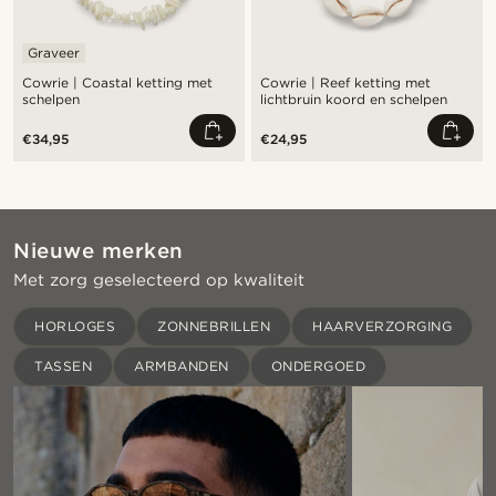
Graveer
Cowrie | Coastal ketting met
Cowrie | Reef ketting met
schelpen
lichtbruin koord en schelpen
€34,95
€24,95
Nieuwe merken
Met zorg geselecteerd op kwaliteit
HORLOGES
ZONNEBRILLEN
HAARVERZORGING
TASSEN
ARMBANDEN
ONDERGOED