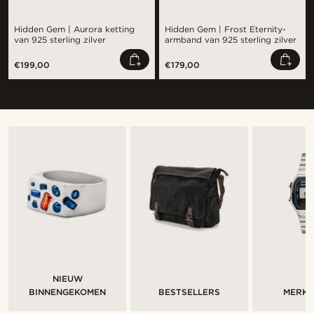
Hidden Gem | Aurora ketting
Hidden Gem | Frost Eternity-
van 925 sterling zilver
armband van 925 sterling zilver
€199,00
€179,00
NIEUW
BINNENGEKOMEN
BESTSELLERS
MERK