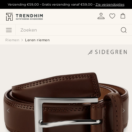
Verzending
€59,00
- Gratis verzending vanaf
€59,00
-
Zie verzendopties
Zoeken
Riemen
Leren riemen