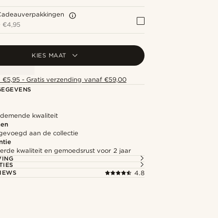
Cadeauverpakkingen
+
€4,95
KIES MAAT
 €5,95 - Gratis verzending vanaf €59,00
GEGEVENS
ademende kwaliteit
nen
gevoegd aan de collectie
ntie
rde kwaliteit en gemoedsrust voor 2 jaar
VING
TIES
IEWS
4.8