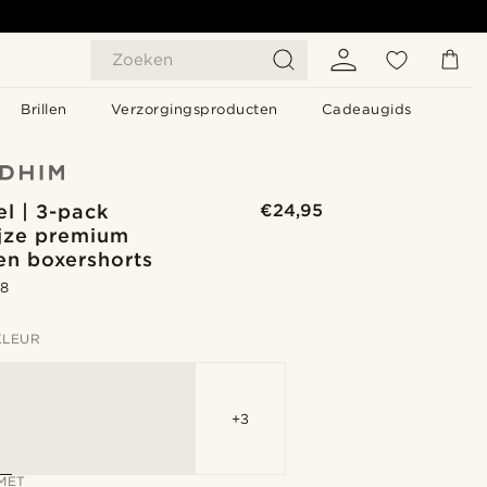
Zoeken
Brillen
Verzorgingsproducten
Cadeaugids
l | 3-pack
€24,95
ijze premium
en boxershorts
.8
KLEUR
+3
MET