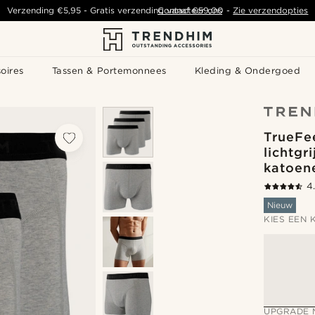
Verzending
€5,95
- Gratis verzending vanaf
Contacteer ons
€59,00
-
Zie verzendopties
oires
Tassen & Portemonnees
Kleding & Ondergoed
TrueFee
lichtgr
katoen
4
Nieuw
KIES EEN 
UPGRADE 