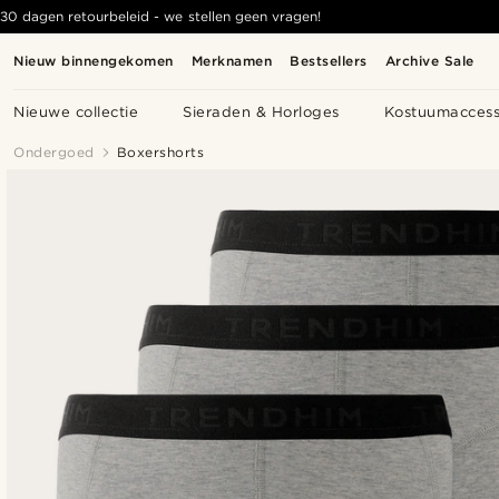
30 dagen retourbeleid - we stellen geen vragen!
Nieuw binnengekomen
Merknamen
Bestsellers
Archive Sale
Nieuwe collectie
Sieraden & Horloges
Kostuumaccess
Ondergoed
Boxershorts