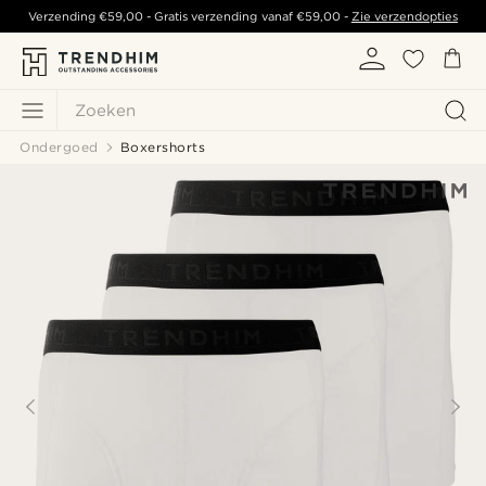
Verzending
€59,00
- Gratis verzending vanaf
€59,00
-
Zie verzendopties
Zoeken
Ondergoed
Boxershorts