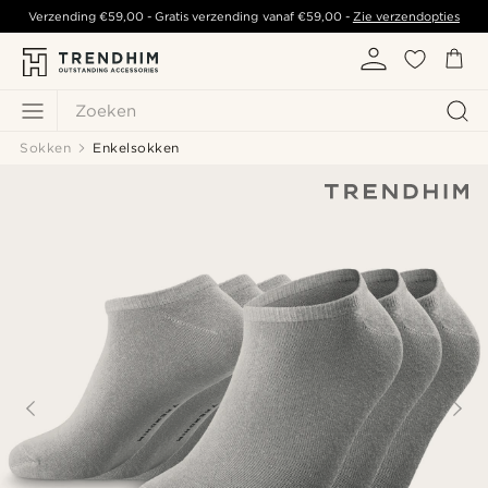
Verzending
€59,00
- Gratis verzending vanaf
€59,00
-
Zie verzendopties
Zoeken
Sokken
Enkelsokken