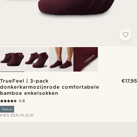
TrueFeel | 3-pack
€17,95
donkerkarmozijnrode comfortabele
bamboe enkelsokken
4.8
Nieuw
KIES EEN KLEUR