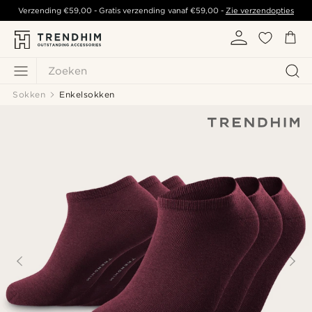
Verzending
€59,00
- Gratis verzending vanaf
€59,00
-
Zie verzendopties
Zoeken
Sokken
Enkelsokken