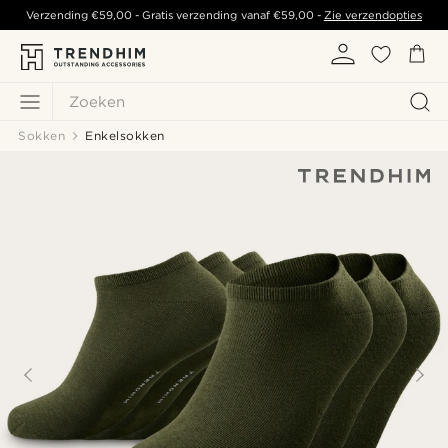
Verzending
€59,00
- Gratis verzending vanaf
€59,00
-
Zie verzendopties
Zoeken
Sokken
Enkelsokken