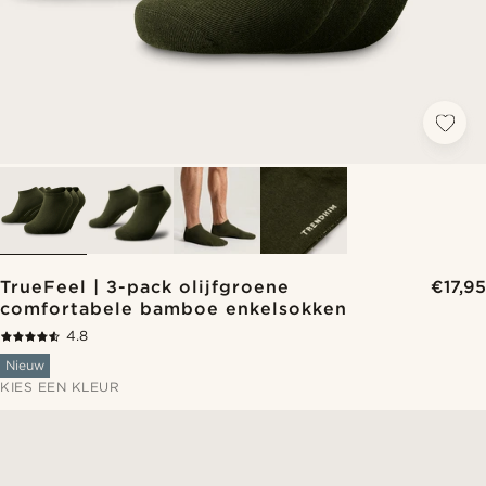
TrueFeel | 3-pack olijfgroene
€17,95
comfortabele bamboe enkelsokken
4.8
Nieuw
KIES EEN KLEUR