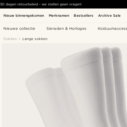
30 dagen retourbeleid - we stellen geen vragen!
Nieuw binnengekomen
Merknamen
Bestsellers
Archive Sale
Nieuwe collectie
Sieraden & Horloges
Kostuumaccess
Sokken
Lange sokken