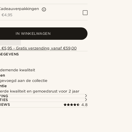
Cadeauverpakkingen
+
€4,95
IN WINKELWAGEN
 €5,95 - Gratis verzending vanaf €59,00
GEGEVENS
ademende kwaliteit
nen
gevoegd aan de collectie
ntie
rde kwaliteit en gemoedsrust voor 2 jaar
VING
TIES
IEWS
4.8