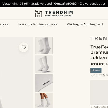
Verzending
€5,95
- Gratis verzending vanaf
Contacteer ons
€59,00
-
Zie verzendopties
oires
Tassen & Portemonnees
Kleding & Ondergoed
TrueFee
premiu
sokken
4
Nieuw
KIES EEN 
UPGRADE 