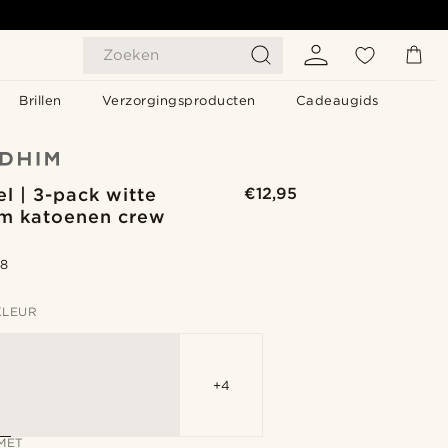
Zoeken
Brillen
Verzorgingsproducten
Cadeaugids
l | 3-pack witte
€12,95
m katoenen crew
.8
KLEUR
+4
MET