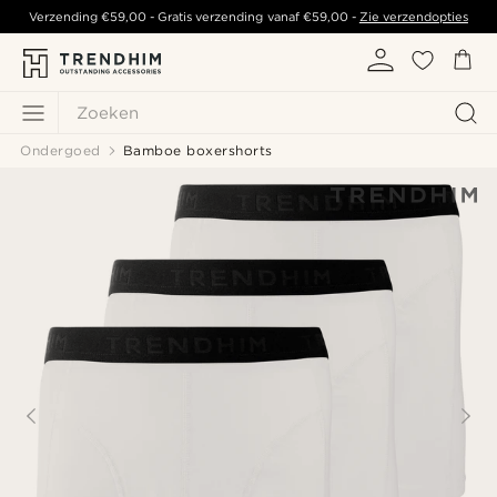
Verzending
€59,00
- Gratis verzending vanaf
€59,00
-
Zie verzendopties
Zoeken
Ondergoed
Bamboe boxershorts