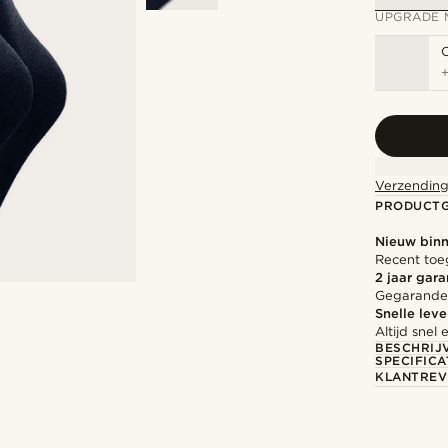
UPGRADE 
Verzending
PRODUCT
Nieuw bin
Recent toe
2 jaar gara
Gegarandee
Snelle leve
Altijd sne
BESCHRIJ
SPECIFICA
KLANTREV