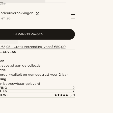
MET
Cadeauverpakkingen
+
€4,95
IN WINKELWAGEN
 €5,95 - Gratis verzending vanaf €59,00
GEGEVENS
nen
gevoegd aan de collectie
ntie
rde kwaliteit en gemoedsrust voor 2 jaar
ring
l en betrouwbaar geleverd
VING
TIES
IEWS
5.0