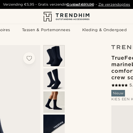
Verzending
€5,95
- Gratis verzending vanaf
Contacteer ons
€59,00
-
Zie verzendopties
oires
Tassen & Portemonnees
Kleding & Ondergoed
TrueFee
marine
comfor
crew s
5
Nieuw
KIES EEN 