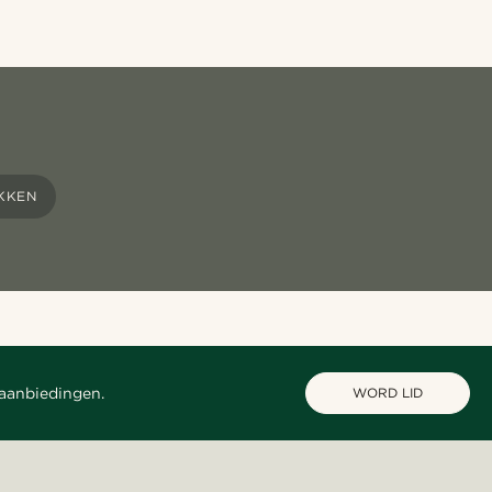
KKEN
 aanbiedingen.
WORD LID