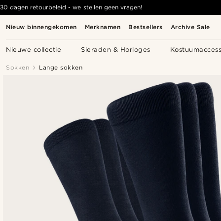
30 dagen retourbeleid - we stellen geen vragen!
Nieuw binnengekomen
Merknamen
Bestsellers
Archive Sale
Nieuwe collectie
Sieraden & Horloges
Kostuumaccess
Sokken
Lange sokken