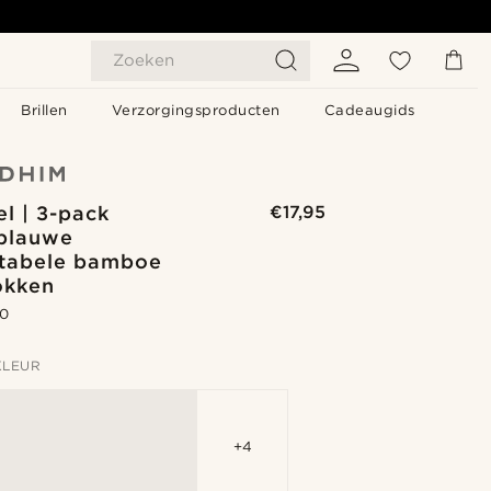
Zoeken
Brillen
Verzorgingsproducten
Cadeaugids
l | 3-pack
€17,95
blauwe
tabele bamboe
okken
.0
KLEUR
+4