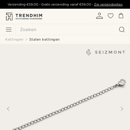
Verzending
€59,00
- Gratis verzending vanaf
€59,00
-
Zie verzendopties
Zoeken
Kettingen
Stalen kettingen