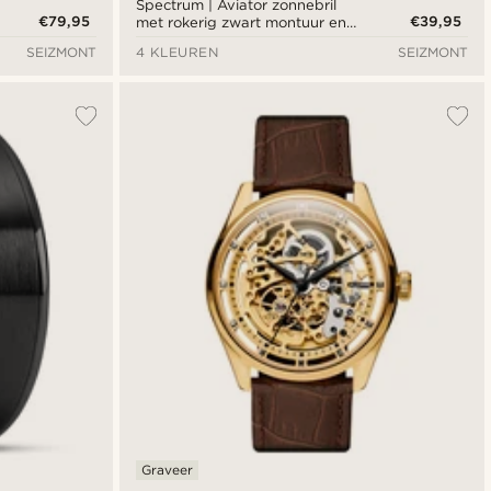
Spectrum | Aviator zonnebril
€79,95
€39,95
met rokerig zwart montuur en
roze glazen
SEIZMONT
4 KLEUREN
SEIZMONT
Graveer