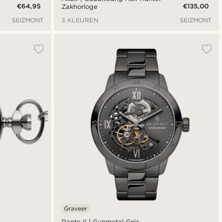
€64,95
€135,00
Zakhorloge
SEIZMONT
3 KLEUREN
SEIZMONT
Graveer
Dante II | Gunmetal-Grijs