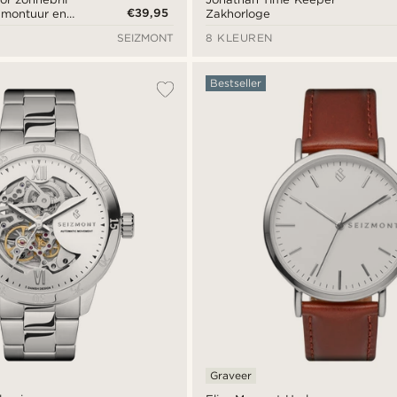
€39,95
s montuur en
Zakhorloge
SEIZMONT
8 KLEUREN
Bestseller
Graveer