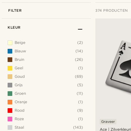
FILTER
374 PRODUCTEN
KLEUR
Beige
(2)
Blauw
(14)
Bruin
(26)
Geel
(1)
Goud
(69)
Grijs
(5)
Groen
(11)
Oranje
(1)
Rood
(9)
Roze
(1)
Graveer
Staal
(143)
Ace | Zilverkleu