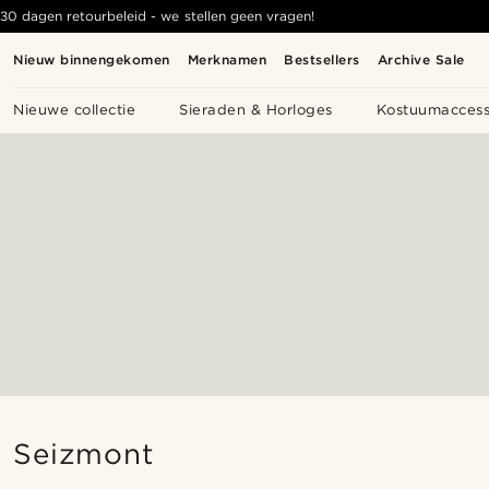
30 dagen retourbeleid - we stellen geen vragen!
Nieuw binnengekomen
Merknamen
Bestsellers
Archive Sale
Nieuwe collectie
Sieraden & Horloges
Kostuumaccess
Seizmont