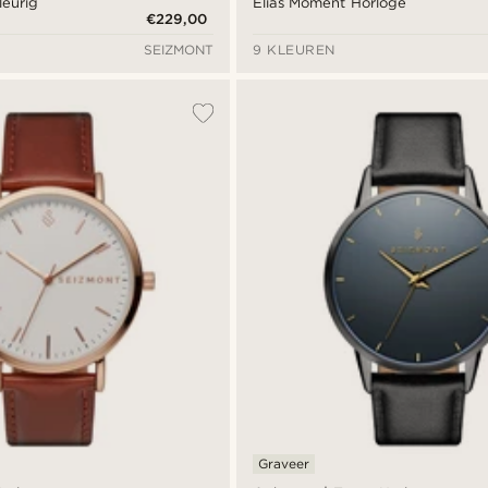
leurig
Elias Moment Horloge
€229,00
SEIZMONT
9 KLEUREN
Graveer