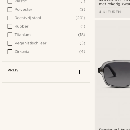
Plastic
(1)
met rokerig zwa
bruine glazen
Polyester
(3)
4 KLEUREN
Roestvrij staal
(201)
Rubber
(1)
Titanium
(18)
Veganistisch leer
(3)
Zirkonia
(4)
PRIJS
Spectrum | Aviat