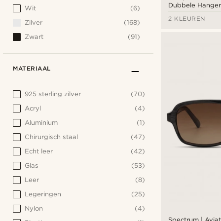
Dubbele Hanger
Wit
(6)
Zwarte Azen
2 KLEUREN
Zilver
(168)
Zwart
(91)
MATERIAAL
925 sterling zilver
(70)
Acryl
(4)
Aluminium
(1)
Chirurgisch staal
(47)
Echt leer
(42)
Glas
(53)
Leer
(8)
Legeringen
(25)
Nylon
(4)
Spectrum | Aviat