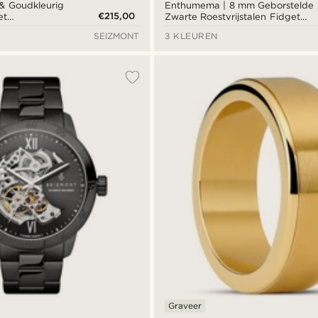
 & Goudkleurig
Enthumema | 8 mm Geborstelde
€215,00
et
Zwarte Roestvrijstalen Fidget
jzerplaat
Ring
SEIZMONT
3 KLEUREN
Graveer