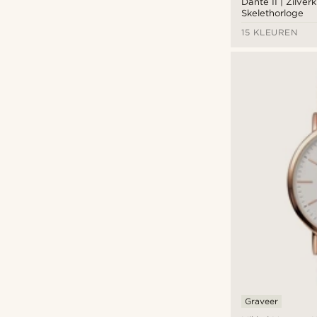
Dante II | Zilverk
Skelethorloge
15 KLEUREN
Graveer