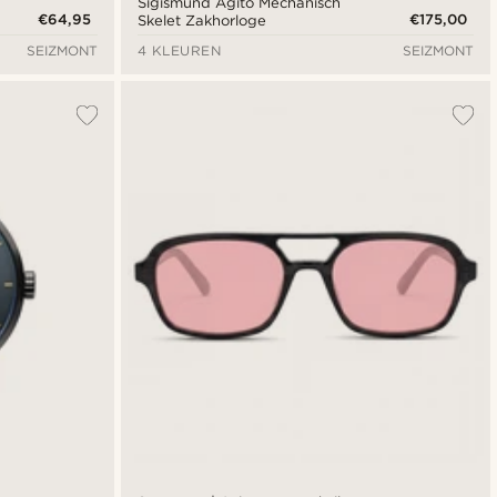
Sigismund Agito Mechanisch
€64,95
€175,00
Skelet Zakhorloge
SEIZMONT
4 KLEUREN
SEIZMONT