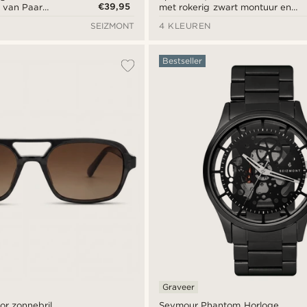
€39,95
 van Paar
met rokerig zwart montuur en
gele glazen
SEIZMONT
4 KLEUREN
Bestseller
Graveer
or zonnebril
Seymour Phantom Horloge