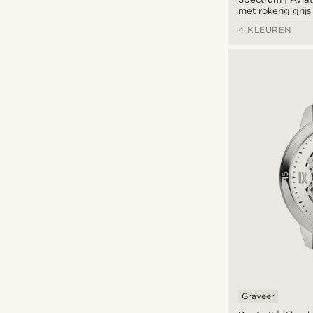
met rokerig grij
zwarte glazen
4 KLEUREN
€
€
Graveer