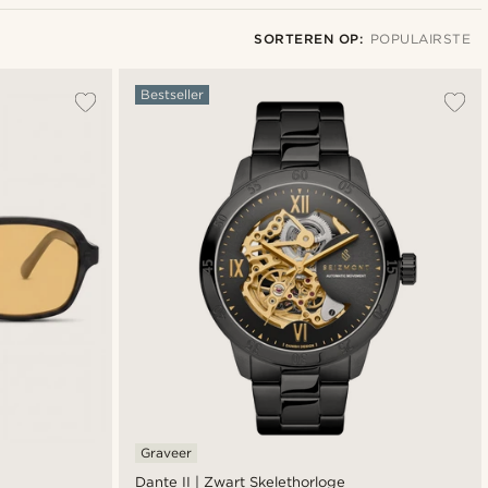
SORTEREN OP:
POPULAIRSTE
Populairste
Bestseller
Nieuwste
Goedkoopste
Duurste
Graveer
Dante II | Zwart Skelethorloge