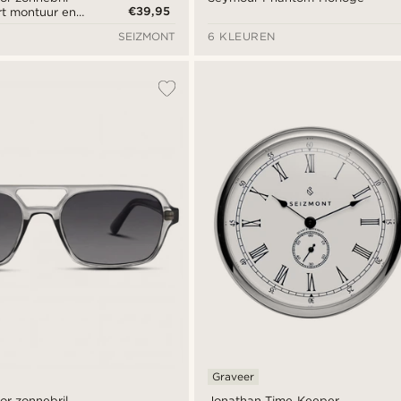
€39,95
rt montuur en
SEIZMONT
6 KLEUREN
Graveer
or zonnebril
Jonathan Time Keeper