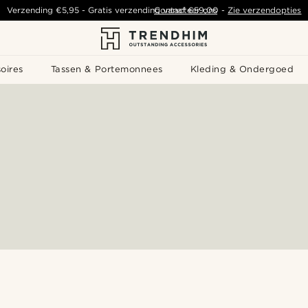
Verzending
€5,95
- Gratis verzending vanaf
Contacteer ons
€59,00
-
Zie verzendopties
oires
Tassen & Portemonnees
Kleding & Ondergoed