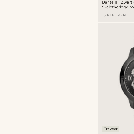
Dante II | Zwart
Skelethorloge m
Goudkleurige Wi
15 KLEUREN
Graveer