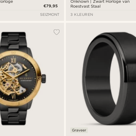
Horloge
Onknown | Zwart Horloge van
€79,95
Roestvast Staal
SEIZMONT
3 KLEUREN
Graveer