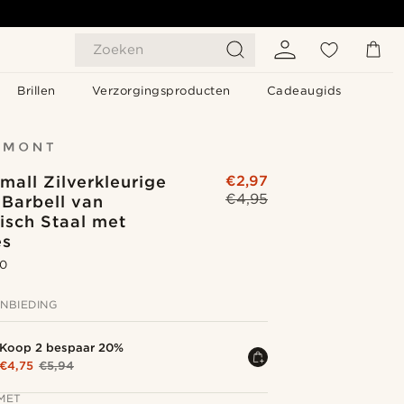
Zoeken
Brillen
Verzorgingsproducten
Cadeaugids
all Zilverkleurige
€2,97
€4,95
 Barbell van
isch Staal met
es
.0
NBIEDING
Koop 2 bespaar 20%
€4,75
€5,94
MET