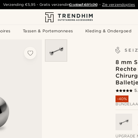
Verzending
€5,95
- Gratis verzending vanaf
Contacteer ons
€59,00
-
Zie verzendopties
oires
Tassen & Portemonnees
Kleding & Ondergoed
8 mm Sm
Rechte
Chirurg
Balletj
5
-40%
BUNDELAA
UPGRADE 