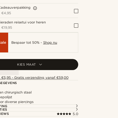
Cadeauverpakking
+
€4,95
ieraden reisetui voor heren
+
€19,95
Sale
Bespaar tot 50% -
Shop nu
KIES MAAT
 €5,95 - Gratis verzending vanaf €59,00
GEGEVENS
n chirurgisch staal
polijst
or diverse piercings
VING
TIES
IEWS
5.0