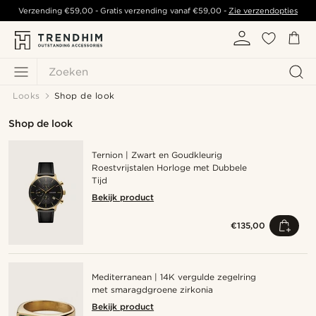
Verzending
€59,00
- Gratis verzending vanaf
€59,00
-
Zie verzendopties
Zoeken
Looks
Shop de look
Shop de look
Ternion | Zwart en Goudkleurig
Roestvrijstalen Horloge met Dubbele
Tijd
Bekijk product
€135,00
Mediterranean | 14K vergulde zegelring
met smaragdgroene zirkonia
Bekijk product