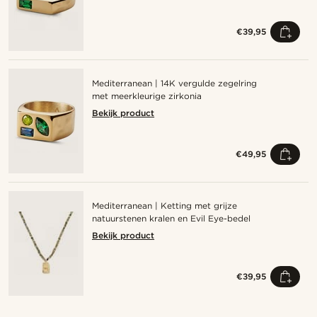
€39,95
Mediterranean | 14K vergulde zegelring
met meerkleurige zirkonia
Bekijk product
€49,95
Mediterranean | Ketting met grijze
natuurstenen kralen en Evil Eye-bedel
Bekijk product
€39,95
Shop de look
Sho