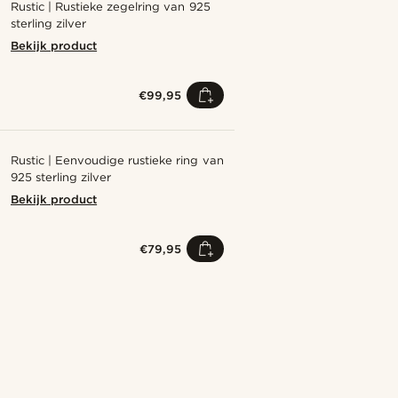
Rustic | Rustieke zegelring van 925
sterling zilver
Bekijk product
€99,95
Rustic | Eenvoudige rustieke ring van
925 sterling zilver
Bekijk product
€79,95
Shop de look
Shop de 
@pabloceazar
Shop de look
Shop de look
Shop de look