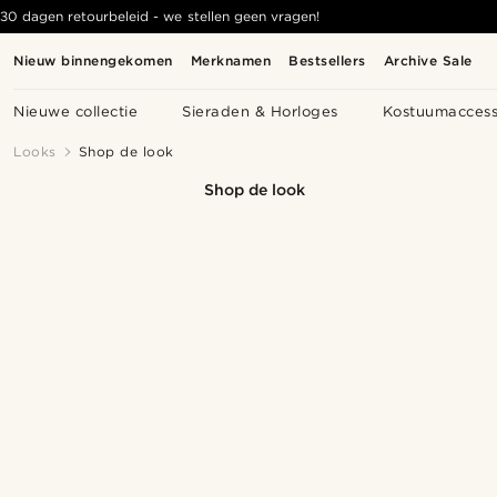
30 dagen retourbeleid - we stellen geen vragen!
Nieuw binnengekomen
Merknamen
Bestsellers
Archive Sale
Nieuwe collectie
Sieraden & Horloges
Kostuumaccess
Looks
Shop de look
Shop de look