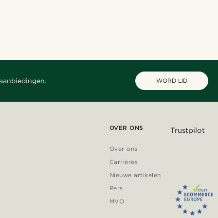
Shop de look
Shop de look
@gianlucca_franco11
@kevinmistryy
@daniigarciia01
@daniigarciia01
 aanbiedingen.
WORD LID
OVER ONS
Trustpilot
Over ons
Carrières
Nieuwe artikelen
Pers
MVO