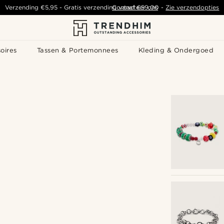
Verzending
€5,95
- Gratis verzending vanaf
Contacteer ons
€59,00
-
Zie verzendopties
oires
Tassen & Portemonnees
Kleding & Ondergoed