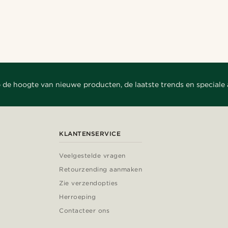
Shop de look
Shop de look
Shop de look
Shop de look
@heherayan_
@marcossapere
nco11
@daniigarciia01
@gianlucca_franco11
@seb_reyneke_
 de hoogte van nieuwe producten, de laatste trends en speciale
KLANTENSERVICE
Veelgestelde vragen
Retourzending aanmaken
Zie verzendopties
Herroeping
Contacteer ons