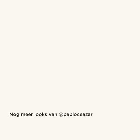
Shop de look
Nog meer looks van
@pabloceazar
@pabloceazar
@pablo
Shop de look
Shop de look
Shop de look