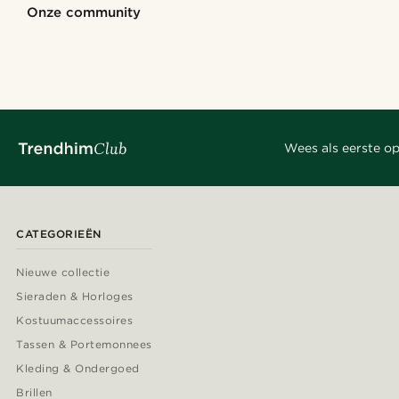
Shop de look
Shop de look
Onze community
@seb_reyneke_
@kevinmistryy
@gianlucca_fra
@kyrosh.piroz
@jaimedeelgado
@lenny.am
Wees als eerste op
CATEGORIEËN
Nieuwe collectie
Sieraden & Horloges
Kostuumaccessoires
Tassen & Portemonnees
Kleding & Ondergoed
Brillen