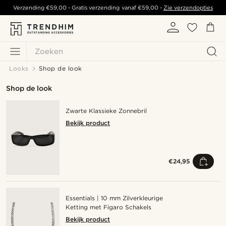
Verzending
€59,00
- Gratis verzending vanaf
€59,00
-
Zie verzendopties
Zoeken
Looks
Shop de look
Shop de look
Zwarte Klassieke Zonnebril
Bekijk product
€24,95
Essentials | 10 mm Zilverkleurige
Ketting met Figaro Schakels
Bekijk product