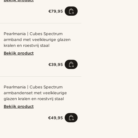
€79,95
Pearlmania | Cubes Spectrum
armband met veelkleurige glazen
kralen en roestvrij staal
Bekijk product
€39,95
Pearlmania | Cubes Spectrum
armbandenset met veelkleurige
glazen kralen en roestvrij staal
Bekijk product
€49,95
Shop de look
Shop de 