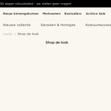
30 dagen retourbeleid - we stellen geen vragen!
Nieuw binnengekomen
Merknamen
Bestsellers
Archive Sale
Nieuwe collectie
Sieraden & Horloges
Kostuumaccess
Looks
Shop de look
Shop de look