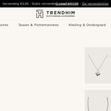
Verzending
€5,95
- Gratis verzending vanaf
Contacteer ons
€59,00
-
Zie verzendopties
oires
Tassen & Portemonnees
Kleding & Ondergoed