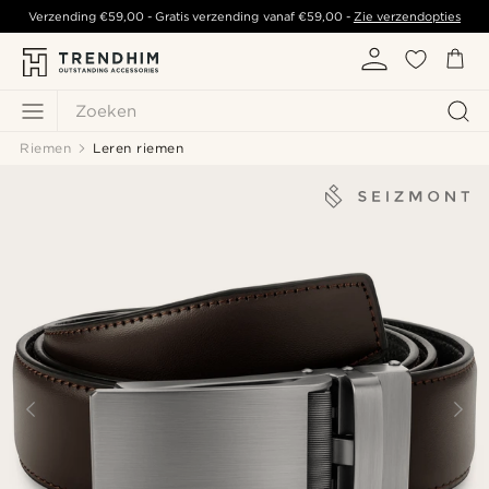
Verzending
€59,00
- Gratis verzending vanaf
€59,00
-
Zie verzendopties
Zoeken
Riemen
Leren riemen