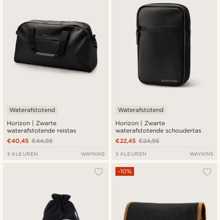
Goedkoopste
Duurste
Waterafstotend
Waterafstotend
Horizon | Zwarte
Horizon | Zwarte
waterafstotende reistas
waterafstotende schoudertas
€40,45
€44,95
€22,45
€24,95
3 KLEUREN
WAYKINS
3 KLEUREN
WAYKINS
-10%