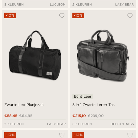
5 KLEUREN
LUCLEON
2 KLEUREN
LAZY BEAR
-10%
-10%
Echt Leer
Zwarte Leo Plunjezak
3 in 1 Zwarte Leren Tas
€58,45
€64,95
€215,10
€239,00
2 KLEUREN
LAZY BEAR
3 KLEUREN
DELTON BAGS
-10%
-10%