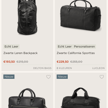
Echt Leer
Echt Leer
Personaliseren
Zwarte Leren Backpack
Zwarte California Sporttas
€193,50
€215,00
€229,50
€255,00
DELTON BAGS
8 KLEUREN
LUCLEON
Nieuw
Nieuw