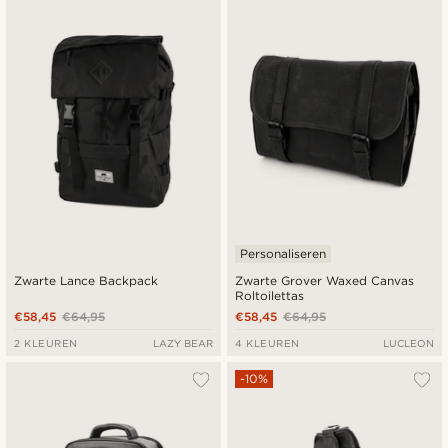
Personaliseren
Zwarte Lance Backpack
Zwarte Grover Waxed Canvas
Roltoilettas
€58,45
€64,95
€58,45
€64,95
2 KLEUREN
LAZY BEAR
4 KLEUREN
LUCLEON
-10%