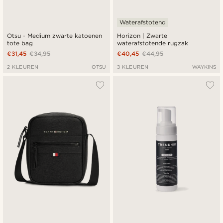
Waterafstotend
Otsu - Medium zwarte katoenen
Horizon | Zwarte
tote bag
waterafstotende rugzak
€31,45
€34,95
€40,45
€44,95
2 KLEUREN
OTSU
3 KLEUREN
WAYKINS