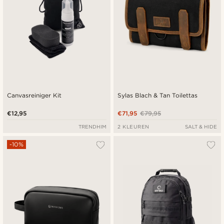
Canvasreiniger Kit
Sylas Blach & Tan Toilettas
€12,95
€71,95
€79,95
TRENDHIM
2 KLEUREN
SALT & HIDE
-10%