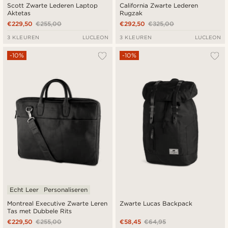
Scott Zwarte Lederen Laptop
California Zwarte Lederen
Aktetas
Rugzak
€229,50
€255,00
€292,50
€325,00
3 KLEUREN
LUCLEON
3 KLEUREN
LUCLEON
-10%
-10%
Echt Leer
Personaliseren
Montreal Executive Zwarte Leren
Zwarte Lucas Backpack
Tas met Dubbele Rits
€229,50
€255,00
€58,45
€64,95