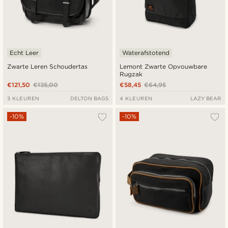
Echt Leer
Waterafstotend
Zwarte Leren Schoudertas
Lemont Zwarte Opvouwbare
Rugzak
€121,50
€135,00
€58,45
€64,95
3 KLEUREN
DELTON BAGS
4 KLEUREN
LAZY BEAR
-10%
-10%