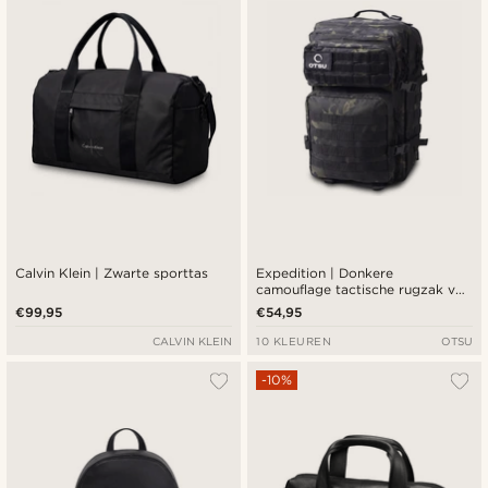
Calvin Klein | Zwarte sporttas
Expedition | Donkere
camouflage tactische rugzak van
40 liter met patchpaneel
€99,95
€54,95
CALVIN KLEIN
10 KLEUREN
OTSU
-10%