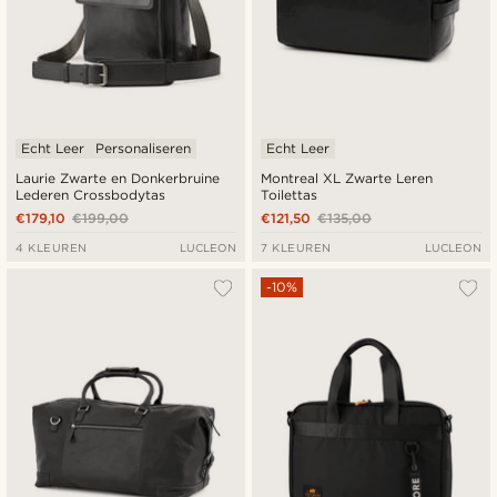
Echt Leer
Personaliseren
Echt Leer
Laurie Zwarte en Donkerbruine
Montreal XL Zwarte Leren
Lederen Crossbodytas
Toilettas
€179,10
€199,00
€121,50
€135,00
4 KLEUREN
LUCLEON
7 KLEUREN
LUCLEON
-10%