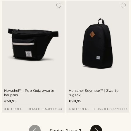
Herschel™ | Pop Quiz zwarte
Herschel Seymour™ | Zwarte
heuptas
rugzak
€59,95
€99,99
3 KLEUREN
HERSCHEL SUPPLY CO
4 KLEUREN
HERSCHEL SUPPLY CO
Pagina
1
van
2