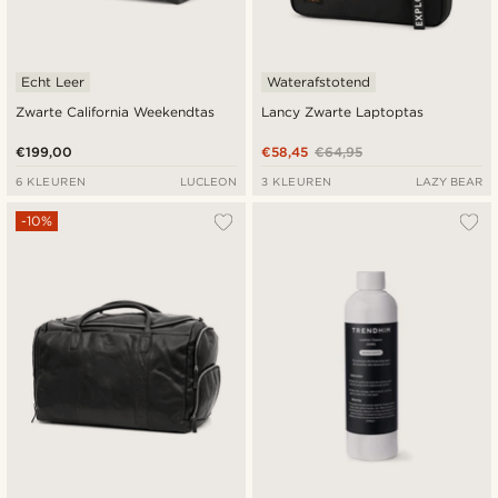
Echt Leer
Waterafstotend
Zwarte California Weekendtas
Lancy Zwarte Laptoptas
€199,00
€58,45
€64,95
6 KLEUREN
LUCLEON
3 KLEUREN
LAZY BEAR
-10%