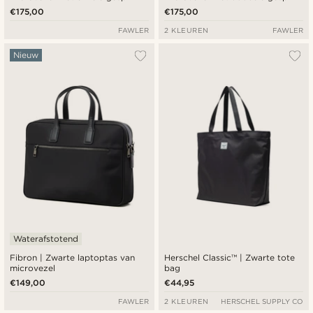
€175,00
€175,00
FAWLER
2 KLEUREN
FAWLER
Nieuw
Waterafstotend
Fibron | Zwarte laptoptas van
Herschel Classic™ | Zwarte tote
microvezel
bag
€149,00
€44,95
FAWLER
2 KLEUREN
HERSCHEL SUPPLY CO