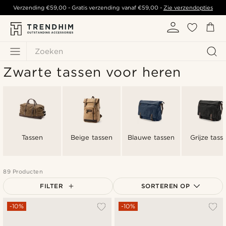
Verzending
€59,00
- Gratis verzending vanaf
€59,00
-
Zie verzendopties
Zoeken
Zwarte tassen voor heren
Tassen
Beige tassen
Blauwe tassen
Grijze tass
89 Producten
FILTER
SORTEREN OP
Populairste
-10%
-10%
Nieuwste