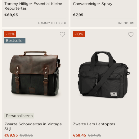
Tommy Hilfiger Essential Kleine
Canvasreiniger Spray
Reportertas
€69,95
€7,95
TOMMY HILFIGER
TRENDHIM
-10%
-10%
Bestseller
Personaliseren
Zwarte Schoudertas in Vintage
Zwarte Lars Laptoptas
Stijl
€89,95
€99,95
€58,45
€64,95