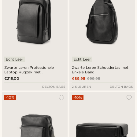
Echt Leer
Echt Leer
Zwarte Leren Professionele
Zwarte Leren Schoudertas met
Laptop Rugzak met
Enkele Band
Oplaadpoort
€215,00
€89,95
€99,95
DELTON BAGS
2 KLEUREN
DELTON BAGS
-10%
-10%