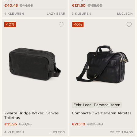
€40,45
€44,95
€121,50
€135,00
4 KLEUREN
LAZY BEAR
3 KLEUREN
LUCLEON
-10%
-10%
Echt Leer
Personaliseren
Zwarte Bridge Waxed Canvas
Compacte Zwartlederen Aktetas
Toilettas
€35,95
€39,95
€215,10
€239,00
4 KLEUREN
LUCLEON
DELTON BAGS