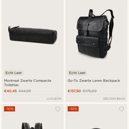
Echt Leer
Echt Leer
Montreal Zwarte Compacte
Go-To Zwarte Leren Backpack
Toilettas
€40,45
€44,95
€157,50
€175,00
LUCLEON
DELTON BAGS
-10%
-10%