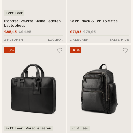
Echt Leer
Montreal Zwarte Kleine Lederen
Selah Black & Tan Toielttas
Laptophoes
€85,45
€94,95
€71,95
€79,95
3 KLEUREN
LUCLEON
2 KLEUREN
SALT & HIDE
-10%
-10%
Echt Leer
Personaliseren
Echt Leer