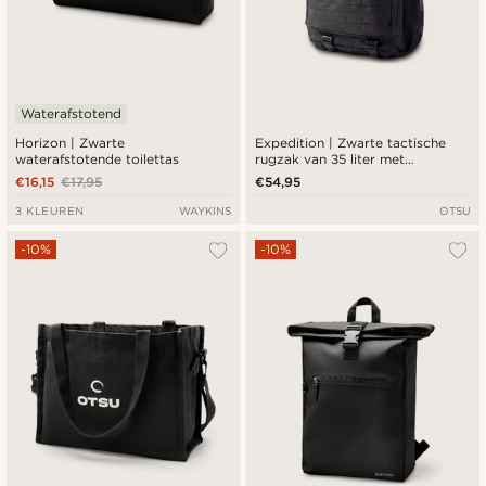
Waterafstotend
Horizon | Zwarte
Expedition | Zwarte tactische
waterafstotende toilettas
rugzak van 35 liter met
meerdere vakken en patchpaneel
€16,15
€17,95
€54,95
3 KLEUREN
WAYKINS
OTSU
-10%
-10%