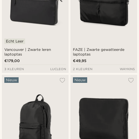
Echt Leer
Vancouver | Zwarte leren
FAZE | Zwarte gewatteerde
laptoptas
laptoptas
€179,00
€49,95
3 KLEUREN
LUCLEON
2 KLEUREN
WAYKINS
Nieuw
Nieuw