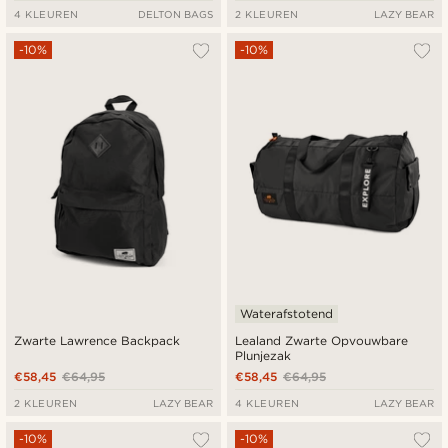
4 KLEUREN
DELTON BAGS
2 KLEUREN
LAZY BEAR
-10%
-10%
Waterafstotend
Zwarte Lawrence Backpack
Lealand Zwarte Opvouwbare
Plunjezak
€58,45
€64,95
€58,45
€64,95
2 KLEUREN
LAZY BEAR
4 KLEUREN
LAZY BEAR
-10%
-10%