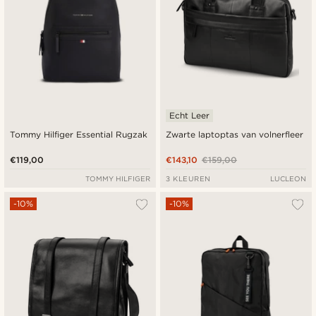
Echt Leer
Tommy Hilfiger Essential Rugzak
Zwarte laptoptas van volnerfleer
€119,00
€143,10
€159,00
TOMMY HILFIGER
3 KLEUREN
LUCLEON
-10%
-10%