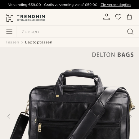
Verzending
€59,00
- Gratis verzending vanaf
€59,00
-
Zie verzendopties
Zoeken
Tassen
Laptoptassen