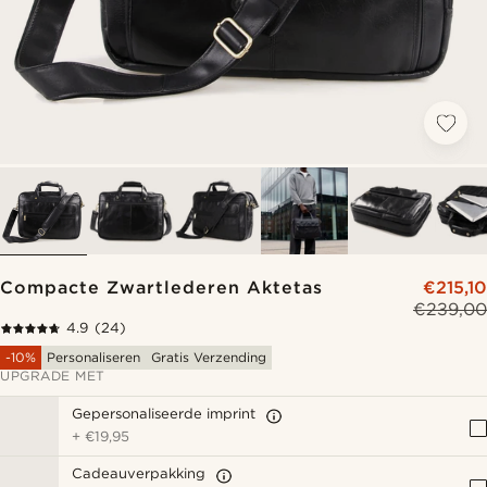
Compacte Zwartlederen Aktetas
€215,10
€239,00
4.9
(24)
-10%
Personaliseren
Gratis Verzending
UPGRADE MET
Gepersonaliseerde imprint
+
€19,95
Cadeauverpakking