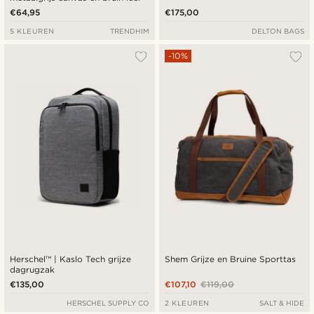
€64,95
€175,00
5 KLEUREN
TRENDHIM
DELTON BAGS
-10%
Herschel™ | Kaslo Tech grijze
Shem Grijze en Bruine Sporttas
dagrugzak
€135,00
€107,10
€119,00
HERSCHEL SUPPLY CO
2 KLEUREN
SALT & HIDE