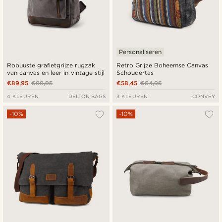
Personaliseren
Robuuste grafietgrijze rugzak
Retro Grijze Boheemse Canvas
van canvas en leer in vintage stijl
Schoudertas
€89,95
€99,95
€58,45
€64,95
4 KLEUREN
DELTON BAGS
3 KLEUREN
CONVEY
-10%
-10%