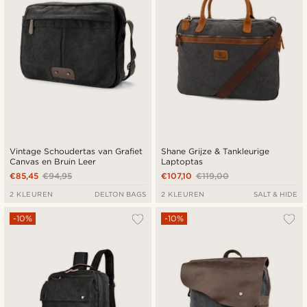
Vintage Schoudertas van Grafiet
Shane Grijze & Tankleurige
Canvas en Bruin Leer
Laptoptas
€85,45
€94,95
€107,10
€119,00
2 KLEUREN
DELTON BAGS
2 KLEUREN
SALT & HIDE
-10%
-10%