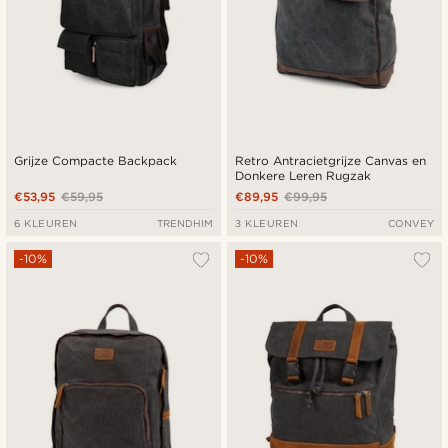
Grijze Compacte Backpack
Retro Antracietgrijze Canvas en
Donkere Leren Rugzak
€53,95
€59,95
€89,95
€99,95
6 KLEUREN
TRENDHIM
3 KLEUREN
CONVEY
-10%
-10%