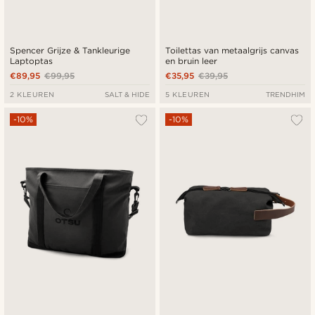
Spencer Grijze & Tankleurige
Toilettas van metaalgrijs canvas
Laptoptas
en bruin leer
€89,95
€99,95
€35,95
€39,95
2 KLEUREN
SALT & HIDE
5 KLEUREN
TRENDHIM
-10%
-10%