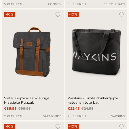
5 KLEUREN
CONVEY
3 KLEUREN
DELTON BAGS
-10%
-10%
Slater Grijze & Tankleurige
Waykins - Grote donkergrijze
Klassieke Rugzak
katoenen tote bag
€89,95
€99,95
€22,45
€24,95
2 KLEUREN
SALT & HIDE
2 KLEUREN
WAYKINS
-10%
-10%