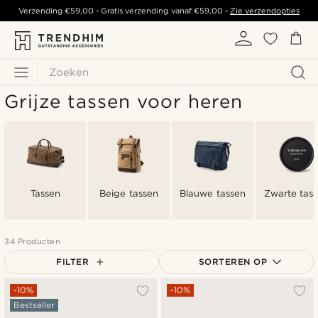
Verzending
€59,00
- Gratis verzending vanaf
€59,00
-
Zie verzendopties
Zoeken
Grijze tassen voor heren
Tassen
Beige tassen
Blauwe tassen
Zwarte tas
34 Producten
FILTER
SORTEREN OP
Populairste
-10%
-10%
Bestseller
Nieuwste