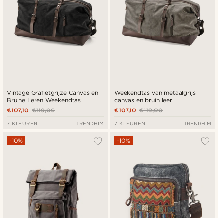
Vintage Grafietgrijze Canvas en
Weekendtas van metaalgrijs
Bruine Leren Weekendtas
canvas en bruin leer
€107,10
€119,00
€107,10
€119,00
7 KLEUREN
TRENDHIM
7 KLEUREN
TRENDHIM
-10%
-10%