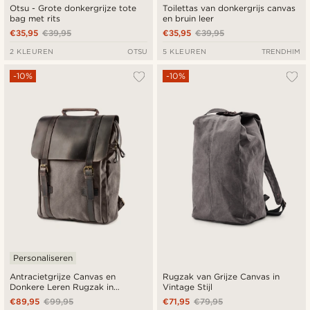
Otsu - Grote donkergrijze tote
Toilettas van donkergrijs canvas
bag met rits
en bruin leer
€35,95
€39,95
€35,95
€39,95
2 KLEUREN
OTSU
5 KLEUREN
TRENDHIM
-10%
-10%
Personaliseren
Antracietgrijze Canvas en
Rugzak van Grijze Canvas in
Donkere Leren Rugzak in
Vintage Stijl
Vintage Stijl
€89,95
€99,95
€71,95
€79,95