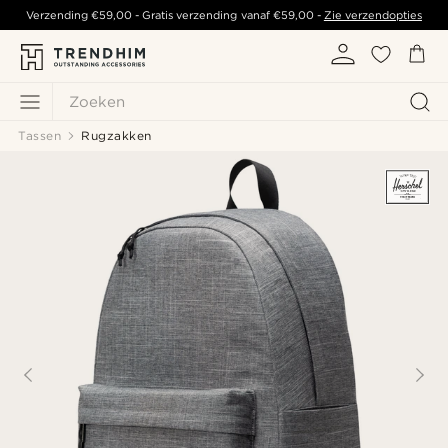
Verzending
€59,00
- Gratis verzending vanaf
€59,00
-
Zie verzendopties
Zoeken
Tassen
Rugzakken