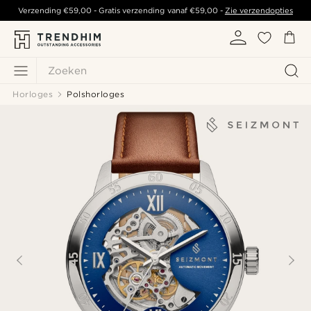
Verzending
€59,00
- Gratis verzending vanaf
€59,00
-
Zie verzendopties
Zoeken
Horloges
Polshorloges