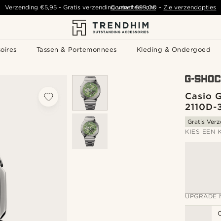
Verzending
€5,95
- Gratis verzending vanaf
Contacteer ons
€59,00
-
Zie verzendopties
oires
Tassen & Portemonnees
Kleding & Ondergoed
Casio 
2110D-
Gratis Ver
KIES EEN 
UPGRADE 