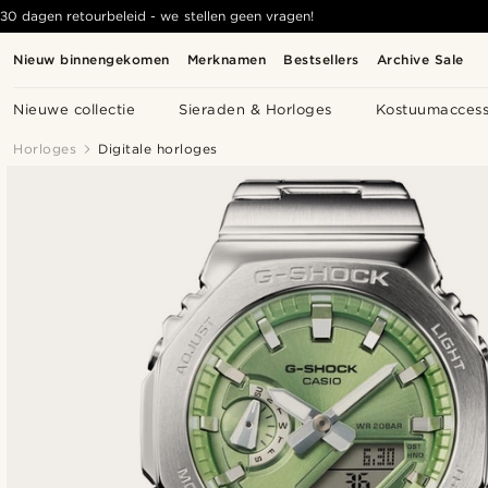
30 dagen retourbeleid - we stellen geen vragen!
Nieuw binnengekomen
Merknamen
Bestsellers
Archive Sale
Nieuwe collectie
Sieraden & Horloges
Kostuumaccess
Horloges
Digitale horloges