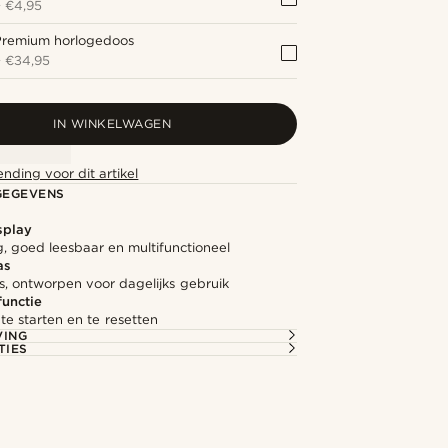
+
€4,95
Premium horlogedoos
+
€34,95
IN WINKELWAGEN
ending voor dit artikel
GEGEVENS
splay
, goed leesbaar en multifunctioneel
as
s, ontworpen voor dagelijks gebruik
unctie
e starten en te resetten
VING
TIES