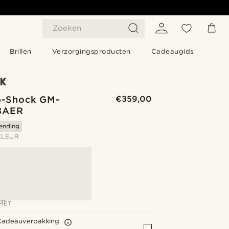
Zoeken
Brillen
Verzorgingsproducten
Cadeaugids
G-Shock GM-
€359,00
3AER
zending
KLEUR
MET
Cadeauverpakking