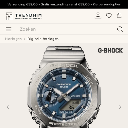
Verzending
€59,00
- Gratis verzending vanaf
€59,00
-
Zie verzendopties
Zoeken
Horloges
Digitale horloges