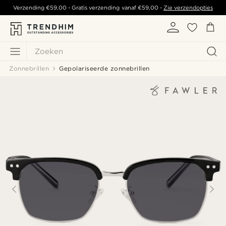
Verzending
€59,00
- Gratis verzending vanaf
€59,00
-
Zie verzendopties
Zoeken
Zonnebrillen
Gepolariseerde zonnebrillen