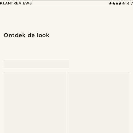
KLANTREVIEWS
4.7
Ontdek de look
@romain_delavignette
@romain_delavignette