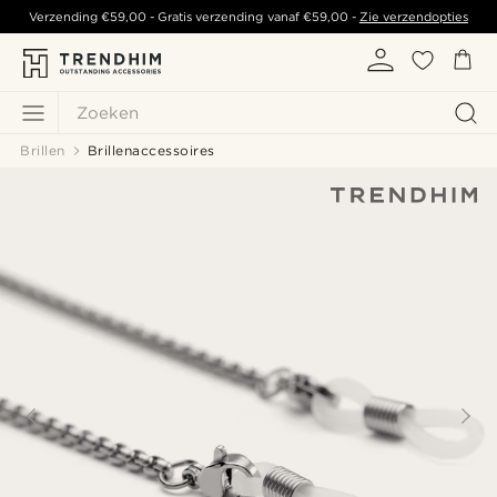
Verzending
€59,00
- Gratis verzending vanaf
€59,00
-
Zie verzendopties
Zoeken
Brillen
Brillenaccessoires