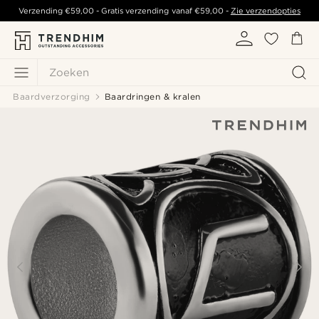
Verzending
€59,00
- Gratis verzending vanaf
€59,00
-
Zie verzendopties
Zoeken
Baardverzorging
Baardringen & kralen