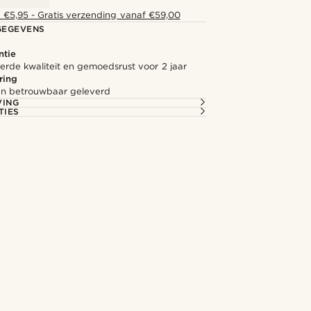
 €5,95 - Gratis verzending vanaf €59,00
GEGEVENS
ntie
rde kwaliteit en gemoedsrust voor 2 jaar
ring
l en betrouwbaar geleverd
VING
TIES