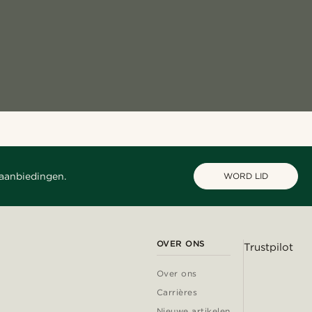
 aanbiedingen.
WORD LID
OVER ONS
Trustpilot
Over ons
Carrières
Nieuwe artikelen