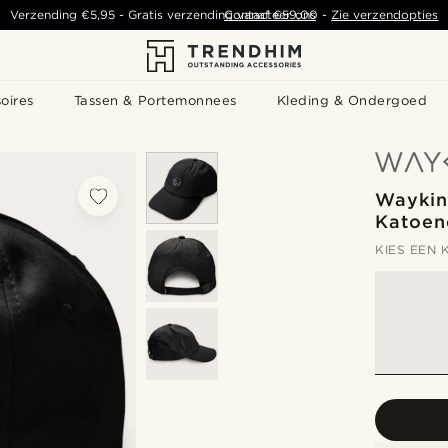
Verzending
€5,95
- Gratis verzending vanaf
Contacteer ons
€59,00
-
Zie verzendopties
oires
Tassen & Portemonnees
Kleding & Ondergoed
Waykin
Katoen
KIES EEN 