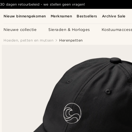
30 dagen retourbeleid - we stellen geen vragen!
Nieuw binnengekomen
Merknamen
Bestsellers
Archive Sale
Nieuwe collectie
Sieraden & Horloges
Kostuumaccess
Hoeden, petten en mutsen
Herenpetten