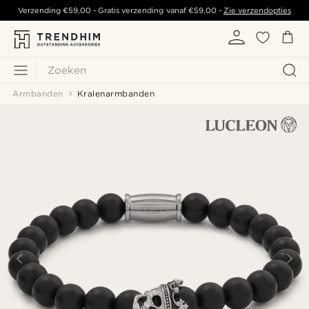
Verzending
€59,00
- Gratis verzending vanaf
€59,00
-
Zie verzendopties
Zoeken
Armbanden
Kralenarmbanden