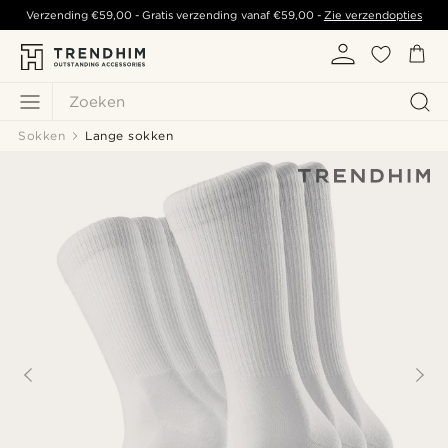
Verzending
€59,00
- Gratis verzending vanaf
€59,00
-
Zie verzendopties
Zoeken
Sokken
Lange sokken