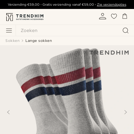
Verzending
€59,00
- Gratis verzending vanaf
€59,00
-
Zie verzendopties
Zoeken
Sokken
Lange sokken