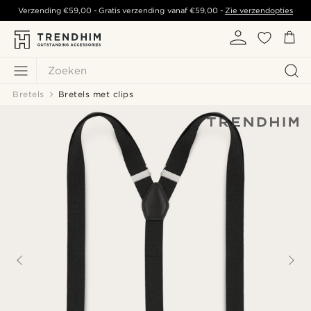
Verzending
€59,00
- Gratis verzending vanaf
€59,00
-
Zie verzendopties
Zoeken
Bretels
Bretels met clips