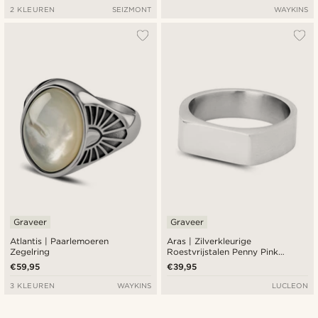
2 KLEUREN
SEIZMONT
WAYKINS
Graveer
Graveer
Atlantis | Paarlemoeren
Aras | Zilverkleurige
Zegelring
Roestvrijstalen Penny Pink
Zegelring
€59,95
€39,95
3 KLEUREN
WAYKINS
LUCLEON