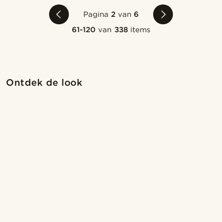
Pagina
2
van
6
61-120
van
338
items
Shop de look
Sho
Ontdek de look
@marcossapere
@marcossapere