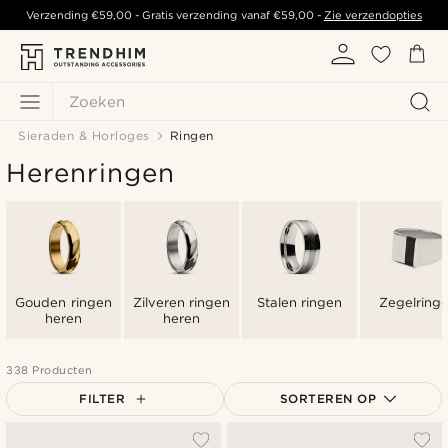
Verzending
€59,00
- Gratis verzending vanaf
€59,00
-
Zie verzendopties
Zoeken
Sieraden & Horloges
Ringen
Herenringen
Gouden ringen
Zilveren ringen
Stalen ringen
Zegelring
heren
heren
338 Producten
FILTER
SORTEREN OP
Populairste