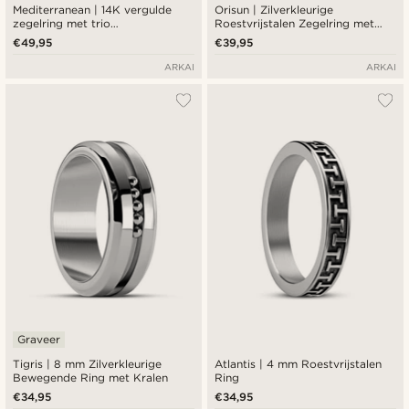
Mediterranean | 14K vergulde
Orisun | Zilverkleurige
zegelring met trio
Roestvrijstalen Zegelring met
smaragdgroene zirkonia
Lapis Lazuli
€49,95
€39,95
ARKAI
ARKAI
Graveer
Tigris | 8 mm Zilverkleurige
Atlantis | 4 mm Roestvrijstalen
Bewegende Ring met Kralen
Ring
€34,95
€34,95