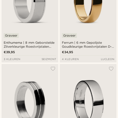
Graveer
Graveer
Enthumema | 8 mm Geborstelde
Ferrum | 6 mm Gepolijste
Zilverkleurige Roestvrijstalen
Goudkleurige Roestvrijstalen D-
Fidget Ring
vormige Ring
€39,95
€34,95
3 KLEUREN
SEIZMONT
4 KLEUREN
LUCLEON