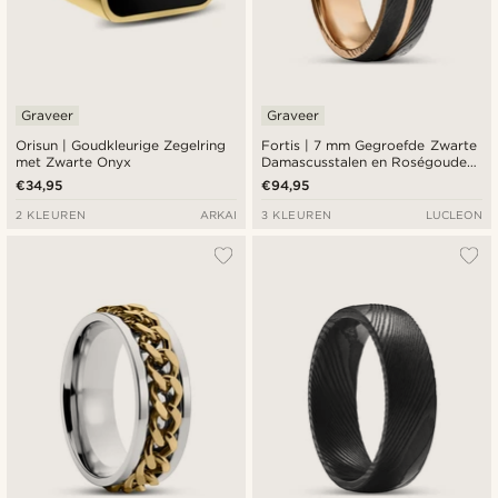
Graveer
Graveer
Orisun | Goudkleurige Zegelring
Fortis | 7 mm Gegroefde Zwarte
met Zwarte Onyx
Damascusstalen en Roségouden
Titanium Ring
€34,95
€94,95
2 KLEUREN
ARKAI
3 KLEUREN
LUCLEON