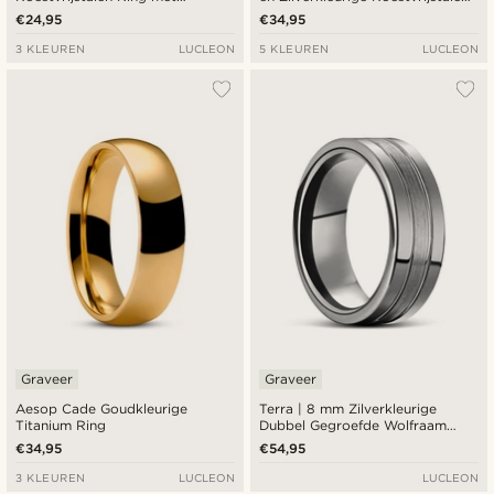
Geweven Patroon
Stap Ring
€24,95
€34,95
3 KLEUREN
LUCLEON
5 KLEUREN
LUCLEON
Graveer
Graveer
Aesop Cade Goudkleurige
Terra | 8 mm Zilverkleurige
Titanium Ring
Dubbel Gegroefde Wolfraam
Ring
€34,95
€54,95
3 KLEUREN
LUCLEON
LUCLEON