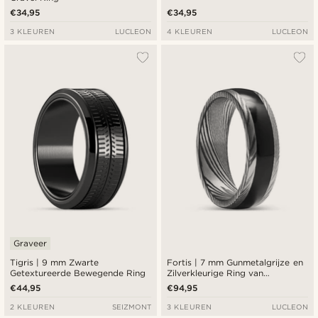
€34,95
€34,95
3 KLEUREN
LUCLEON
4 KLEUREN
LUCLEON
Graveer
Tigris | 9 mm Zwarte
Fortis | 7 mm Gunmetalgrijze en
Getextureerde Bewegende Ring
Zilverkleurige Ring van
Damascusstaal met Onyx Inleg
€44,95
€94,95
2 KLEUREN
SEIZMONT
3 KLEUREN
LUCLEON