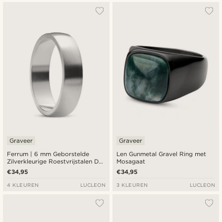
Graveer
Graveer
Ferrum | 6 mm Geborstelde
Len Gunmetal Gravel Ring met
Zilverkleurige Roestvrijstalen D-
Mosagaat
vormige Ring
€34,95
€34,95
4 KLEUREN
LUCLEON
3 KLEUREN
LUCLEON