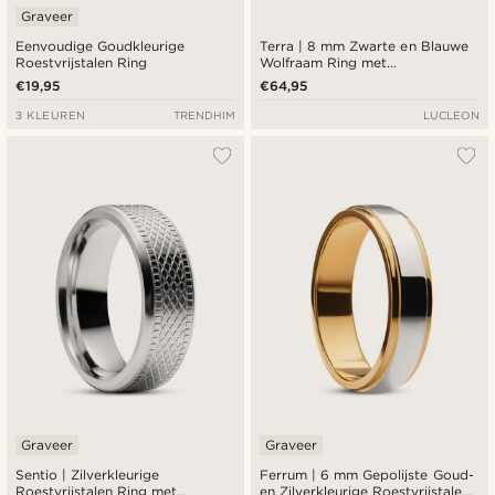
Graveer
Eenvoudige Goudkleurige
Terra | 8 mm Zwarte en Blauwe
Roestvrijstalen Ring
Wolfraam Ring met
Afgeschuinde Rand
€19,95
€64,95
3 KLEUREN
TRENDHIM
LUCLEON
Graveer
Graveer
Sentio | Zilverkleurige
Ferrum | 6 mm Gepolijste Goud-
Roestvrijstalen Ring met
en Zilverkleurige Roestvrijstalen