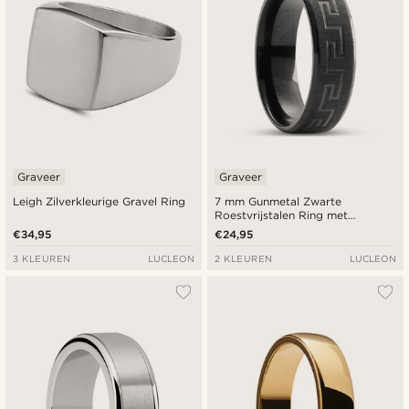
Graveer
Graveer
Leigh Zilverkleurige Gravel Ring
7 mm Gunmetal Zwarte
Roestvrijstalen Ring met
Meanderpatroon
€34,95
€24,95
3 KLEUREN
LUCLEON
2 KLEUREN
LUCLEON