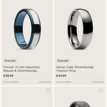
Nieuwste
Goedkoopste
Duurste
Graveer
Graveer
Ferrum | 6 mm Gepolijste
Aesop Cade Zilverkleurige
Blauwe & Zilverkleurige
Titanium Ring
Roestvrijstalen Stap Ring
€29,95
€34,95
5 KLEUREN
LUCLEON
3 KLEUREN
LUCLEON