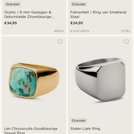
Graveer
Graveer
Orphic | 9 mm Geslagen &
Fahrenheit | Ring van Smeltend
Geborstelde Zilverkleurige
Staal
Roestvrijstalen Ring
€34,95
€24,95
ARKAI
6 KLEUREN
OTSU
Graveer
Len Chrysocolla Goudkleurige
Stalen Liam Ring
Gravel Ring