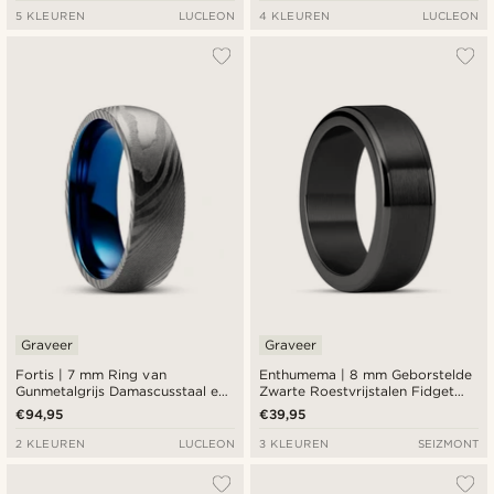
5 KLEUREN
LUCLEON
4 KLEUREN
LUCLEON
Graveer
Graveer
Fortis | 7 mm Ring van
Enthumema | 8 mm Geborstelde
Gunmetalgrijs Damascusstaal en
Zwarte Roestvrijstalen Fidget
Blauw Titanium
Ring
€94,95
€39,95
2 KLEUREN
LUCLEON
3 KLEUREN
SEIZMONT