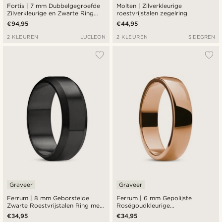
Fortis | 7 mm Dubbelgegroefde
Molten | Zilverkleurige
Zilverkleurige en Zwarte Ring
roestvrijstalen zegelring
van Damascusstaal en Titanium
€94,95
€44,95
2 KLEUREN
LUCLEON
2 KLEUREN
SIDEGREN
Graveer
Graveer
Ferrum | 8 mm Geborstelde
Ferrum | 6 mm Gepolijste
Zwarte Roestvrijstalen Ring met
Roségoudkleurige
Afgeschuinde Randen
Roestvrijstalen D-vormige Ring
€34,95
€34,95