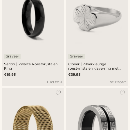
Graveer
Graveer
Sentio | Zwarte Roestvrijstalen
Clover | Zilverkleurige
Ring
roestvrijstalen klaverring met
patroon
€19,95
€39,95
LUCLEON
SEIZMONT