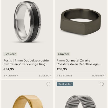
Graveer
Graveer
Fortis | 7 mm Dubbelgegroefde
7 mm Gunmetal Zwarte
Zwarte en Zilverkleurige Ring
Roestvrijstalen Rechthoekige
van Damascusstaal en Titanium
Zegelring
€94,95
€39,95
2 KLEUREN
LUCLEON
2 KLEUREN
SIDEGREN
Bestseller