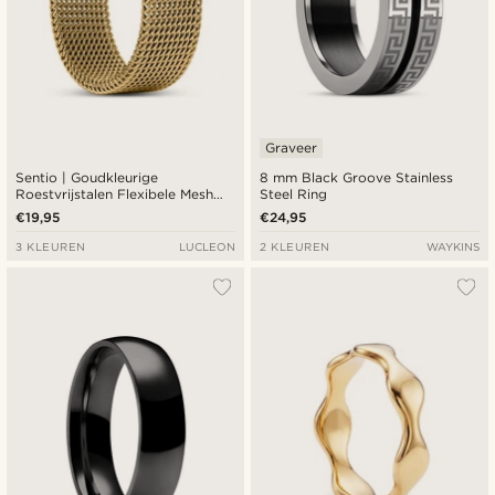
Graveer
Sentio | Goudkleurige
8 mm Black Groove Stainless
Roestvrijstalen Flexibele Mesh
Steel Ring
Ring
€19,95
€24,95
3 KLEUREN
LUCLEON
2 KLEUREN
WAYKINS