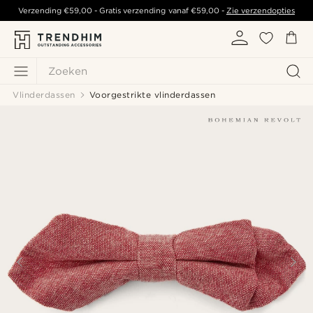
Verzending
€59,00
- Gratis verzending vanaf
€59,00
-
Zie verzendopties
Zoeken
Vlinderdassen
Voorgestrikte vlinderdassen