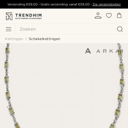
Verzending
€59,00
- Gratis verzending vanaf
€59,00
-
Zie verzendopties
Zoeken
Kettingen
Schakelkettingen