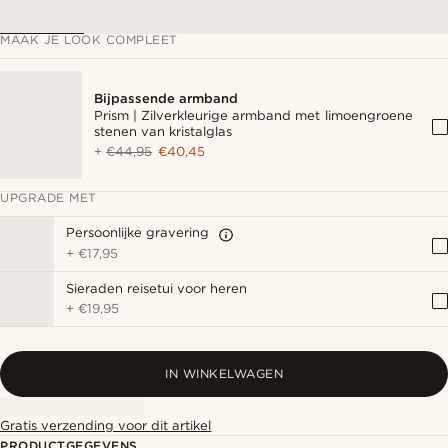
MAAK JE LOOK COMPLEET
Bijpassende armband
Prism | Zilverkleurige armband met limoengroene
stenen van kristalglas
+
€44,95
€40,45
UPGRADE MET
Persoonlijke gravering
+
€17,95
Sieraden reisetui voor heren
+
€19,95
IN WINKELWAGEN
Gratis verzending voor dit artikel
PRODUCTGEGEVENS