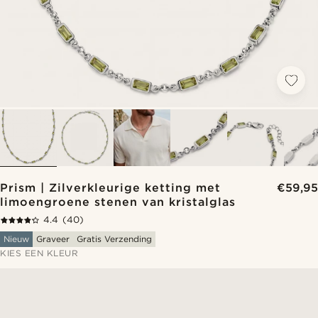
Prism | Zilverkleurige ketting met
€59,95
limoengroene stenen van kristalglas
4.4
(40)
Nieuw
Graveer
Gratis Verzending
KIES EEN KLEUR