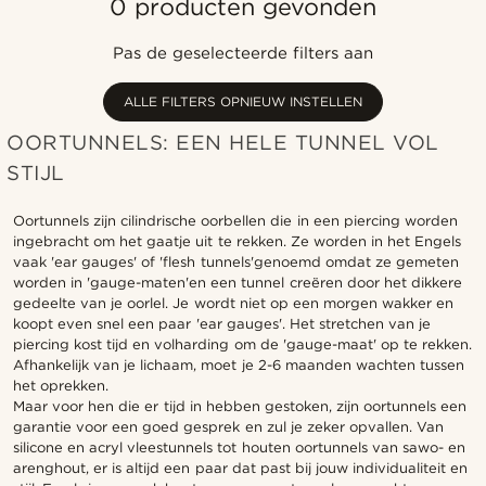
0 producten gevonden
Populairste
Nieuwste
Pas de geselecteerde filters aan
Goedkoopste
Duurste
ALLE FILTERS OPNIEUW INSTELLEN
OORTUNNELS: EEN HELE TUNNEL VOL
STIJL
Oortunnels zijn cilindrische oorbellen die in een piercing worden
ingebracht om het gaatje uit te rekken. Ze worden in het Engels
vaak 'ear gauges' of 'flesh tunnels'genoemd omdat ze gemeten
worden in 'gauge-maten'en een tunnel creëren door het dikkere
gedeelte van je oorlel. Je wordt niet op een morgen wakker en
koopt even snel een paar 'ear gauges'. Het stretchen van je
piercing kost tijd en volharding om de 'gauge-maat' op te rekken.
Afhankelijk van je lichaam, moet je 2-6 maanden wachten tussen
het oprekken.
Maar voor hen die er tijd in hebben gestoken, zijn oortunnels een
garantie voor een goed gesprek en zul je zeker opvallen. Van
silicone en acryl vleestunnels tot houten oortunnels van sawo- en
arenghout, er is altijd een paar dat past bij jouw individualiteit en