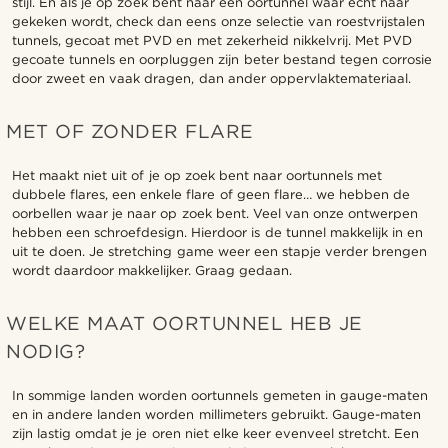
stijl. En als je op zoek bent naar een oortunnel waar echt naar
gekeken wordt, check dan eens onze selectie van roestvrijstalen
tunnels, gecoat met PVD en met zekerheid nikkelvrij. Met PVD
gecoate tunnels en oorpluggen zijn beter bestand tegen corrosie
door zweet en vaak dragen, dan ander oppervlaktemateriaal.
MET OF ZONDER FLARE
Het maakt niet uit of je op zoek bent naar oortunnels met
dubbele flares, een enkele flare of geen flare… we hebben de
oorbellen waar je naar op zoek bent. Veel van onze ontwerpen
hebben een schroefdesign. Hierdoor is de tunnel makkelijk in en
uit te doen. Je stretching game weer een stapje verder brengen
wordt daardoor makkelijker. Graag gedaan.
WELKE MAAT OORTUNNEL HEB JE
NODIG?
In sommige landen worden oortunnels gemeten in gauge-maten
en in andere landen worden millimeters gebruikt. Gauge-maten
zijn lastig omdat je je oren niet elke keer evenveel stretcht. Een