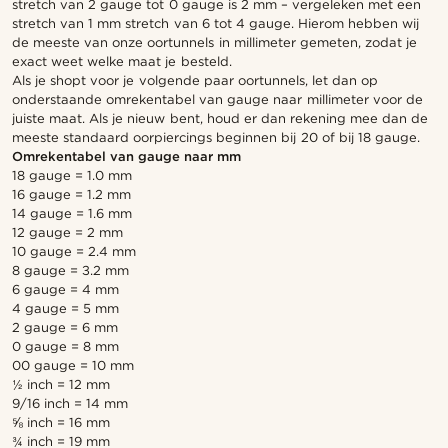
stretch van 2 gauge tot 0 gauge is 2 mm – vergeleken met een
stretch van 1 mm stretch van 6 tot 4 gauge. Hierom hebben wij
de meeste van onze oortunnels in millimeter gemeten, zodat je
exact weet welke maat je besteld.
Als je shopt voor je volgende paar oortunnels, let dan op
onderstaande omrekentabel van gauge naar millimeter voor de
juiste maat. Als je nieuw bent, houd er dan rekening mee dan de
meeste standaard oorpiercings beginnen bij 20 of bij 18 gauge.
Omrekentabel van gauge naar mm
18 gauge = 1.0 mm
16 gauge = 1.2 mm
14 gauge = 1.6 mm
12 gauge = 2 mm
10 gauge = 2.4 mm
8 gauge = 3.2 mm
6 gauge = 4 mm
4 gauge = 5 mm
2 gauge = 6 mm
0 gauge = 8 mm
00 gauge = 10 mm
½ inch = 12 mm
9/16 inch = 14 mm
⅝ inch = 16 mm
¾ inch = 19 mm