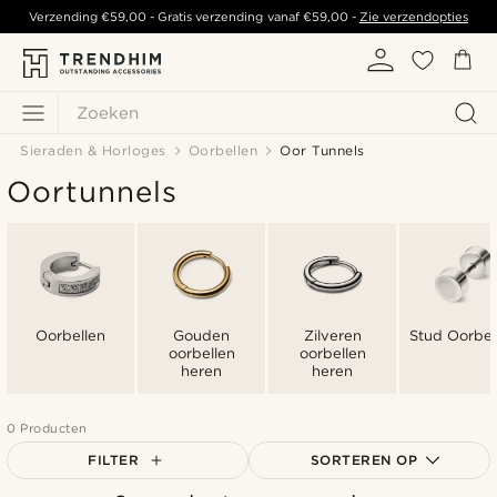
Verzending
€59,00
- Gratis verzending vanaf
€59,00
-
Zie verzendopties
Zoeken
Sieraden & Horloges
Oorbellen
Oor Tunnels
Oortunnels
Oorbellen
Gouden
Zilveren
Stud Oorbel
oorbellen
oorbellen
heren
heren
0 Producten
FILTER
SORTEREN OP