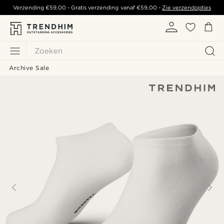
Verzending
€59,00
- Gratis verzending vanaf
€59,00
-
Zie verzendopties
Zoeken
Archive Sale