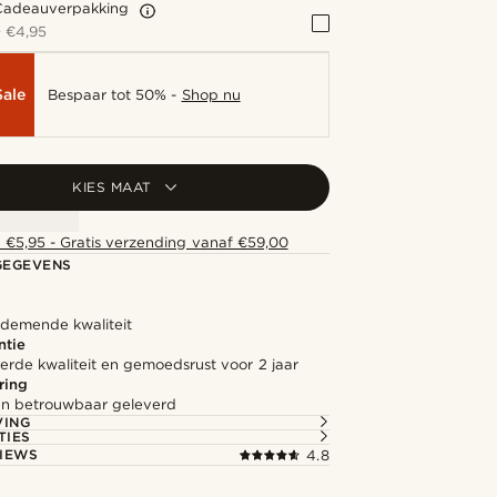
Cadeauverpakking
+
€4,95
Sale
Bespaar tot 50% -
Shop nu
KIES MAAT
 €5,95 - Gratis verzending vanaf €59,00
GEGEVENS
ademende kwaliteit
ntie
rde kwaliteit en gemoedsrust voor 2 jaar
ring
l en betrouwbaar geleverd
VING
TIES
IEWS
4.8