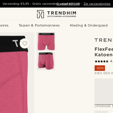
Verzending
€5,95
- Gratis verzending vanaf
Contacteer ons
€59,00
-
Zie verzendopties
oires
Tassen & Portemonnees
Kleding & Ondergoed
FlexFe
Katoen
4
-50%
KIES EEN 
UPGRADE 