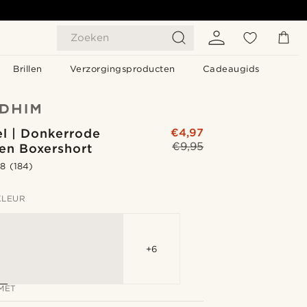
Zoeken
Brillen
Verzorgingsproducten
Cadeaugids
el | Donkerrode
€4,97
€9,95
en Boxershort
.8
(184)
KLEUR
+6
MET