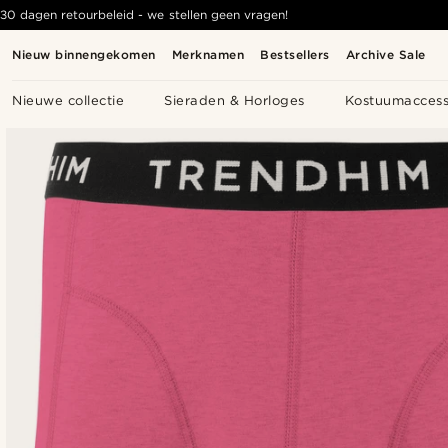
30 dagen retourbeleid - we stellen geen vragen!
Nieuw binnengekomen
Merknamen
Bestsellers
Archive Sale
Nieuwe collectie
Sieraden & Horloges
Kostuumaccess