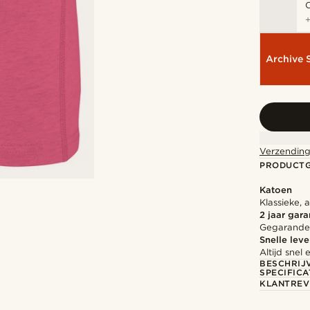
Archive 
Verzending
PRODUCT
Katoen
Klassieke, 
2 jaar gara
Gegarandee
Snelle leve
Altijd sne
BESCHRIJ
SPECIFICA
KLANTREV