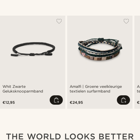
Whit Zwarte
Amalfi | Groene veelkleurige
A
Geluksknooparmband
textielen surfarmband
t
€12,95
€24,95
€
THE WORLD LOOKS BETTER