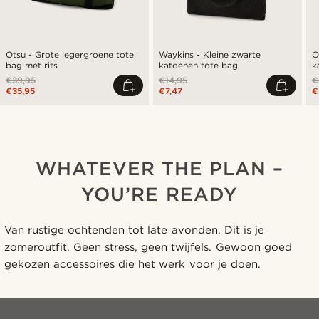
Otsu - Grote legergroene tote
Waykins - Kleine zwarte
O
bag met rits
katoenen tote bag
k
€39,95
€14,95
€
€35,95
€7,47
€
WHATEVER THE PLAN –
YOU’RE READY
Van rustige ochtenden tot late avonden. Dit is je
zomeroutfit. Geen stress, geen twijfels. Gewoon goed
gekozen accessoires die het werk voor je doen.