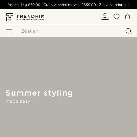
Verzending
€59,00
- Gratis verzending vanaf
€59,00
-
Zie verzendopties
Zoeken
Summer styling
made easy