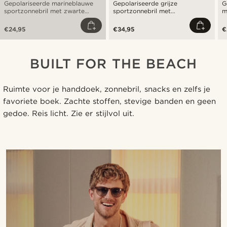
Gepolariseerde marineblauwe
Gepolariseerde grijze
G
sportzonnebril met zwarte
sportzonnebril met
m
lenzen
kleurverloop en zwarte lenzen
l
€24,95
€34,95
€
BUILT FOR THE BEACH
Ruimte voor je handdoek, zonnebril, snacks en zelfs je
favoriete boek. Zachte stoffen, stevige banden en geen
gedoe. Reis licht. Zie er stijlvol uit.