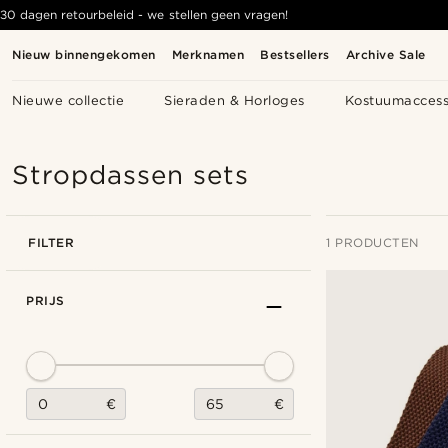
30 dagen retourbeleid - we stellen geen vragen!
Nieuw binnengekomen
Merknamen
Bestsellers
Archive Sale
Nieuwe collectie
Sieraden & Horloges
Kostuumaccess
Stropdassen sets
FILTER
1 PRODUCTEN
PRIJS
€
€