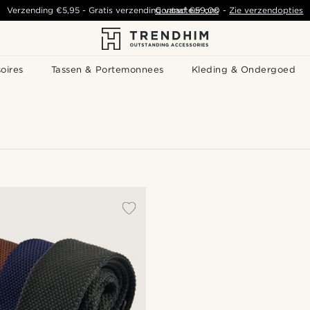
Verzending
€5,95
- Gratis verzending vanaf
Contacteer ons
€59,00
-
Zie verzendopties
oires
Tassen & Portemonnees
Kleding & Ondergoed