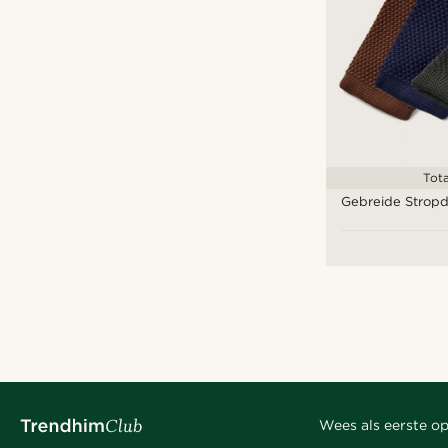
Tot
Gebreide Stropd
Wees als eerste op