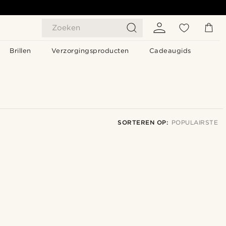
Zoeken
Brillen
Verzorgingsproducten
Cadeaugids
SORTEREN OP:
POPULAIRSTE
Populairste
Nieuwste
Goedkoopste
Duurste