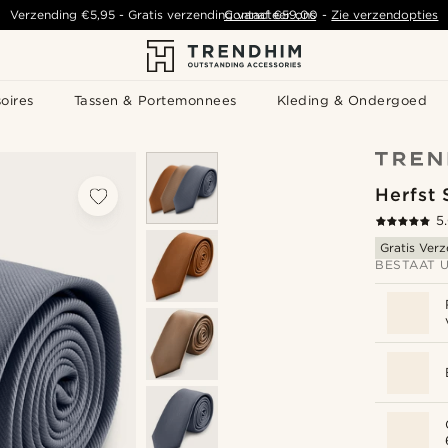
Verzending
€5,95
- Gratis verzending vanaf
Contacteer ons
€59,00
-
Zie verzendopties
oires
Tassen & Portemonnees
Kleding & Ondergoed
Herfst
5
Gratis Ver
BESTAAT U