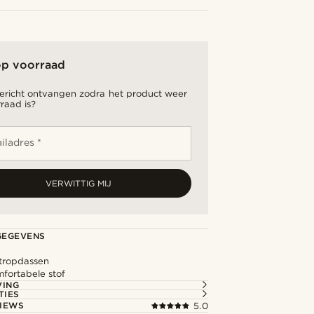
op voorraad
bericht ontvangen zodra het product weer
raad is?
iladres *
VERWITTIG MIJ
GEGEVENS
stropdassen
mfortabele stof
VING
TIES
IEWS
5.0