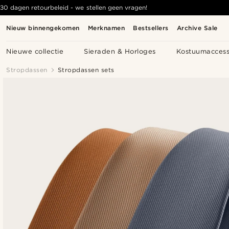
30 dagen retourbeleid - we stellen geen vragen!
Nieuw binnengekomen
Merknamen
Bestsellers
Archive Sale
Nieuwe collectie
Sieraden & Horloges
Kostuumaccess
Stropdassen
Stropdassen sets