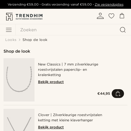
Verzending
€59,00
- Gratis verzending vanaf
€59,00
-
Zie verzendopties
Zoeken
Looks
Shop de look
Shop de look
New Classics | 7 mm zilverkleurige
roestvrijstalen paperclip- en
kralenketting
Bekijk product
€44,95
Clover | Zilverkleurige roestvrijstalen
ketting met kleine klaverhanger
Bekijk product