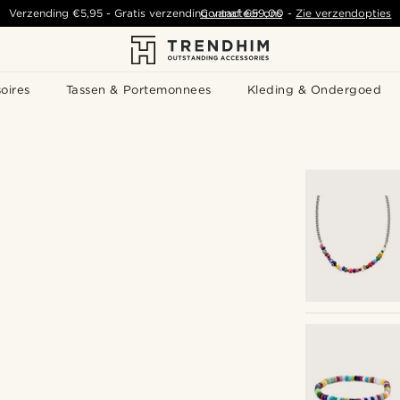
Verzending
€5,95
- Gratis verzending vanaf
Contacteer ons
€59,00
-
Zie verzendopties
oires
Tassen & Portemonnees
Kleding & Ondergoed