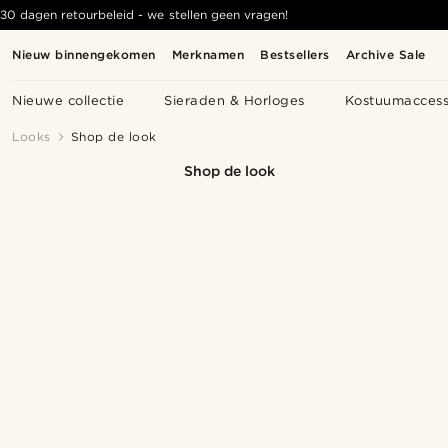
30 dagen retourbeleid - we stellen geen vragen!
Nieuw binnengekomen
Merknamen
Bestsellers
Archive Sale
Nieuwe collectie
Sieraden & Horloges
Kostuumaccess
Looks
Shop de look
Shop de look