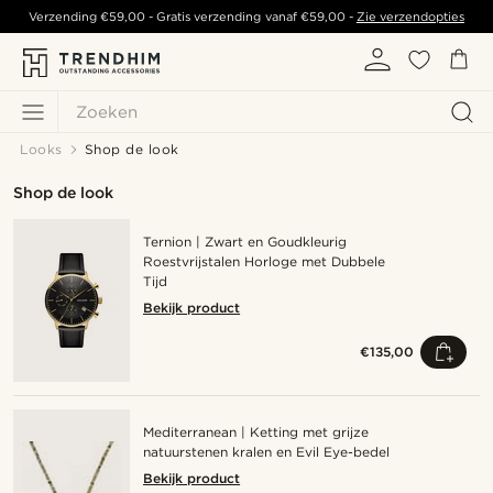
Verzending
€59,00
- Gratis verzending vanaf
€59,00
-
Zie verzendopties
Zoeken
Looks
Shop de look
Shop de look
Ternion | Zwart en Goudkleurig
Roestvrijstalen Horloge met Dubbele
Tijd
Bekijk product
€135,00
Mediterranean | Ketting met grijze
natuurstenen kralen en Evil Eye-bedel
Bekijk product