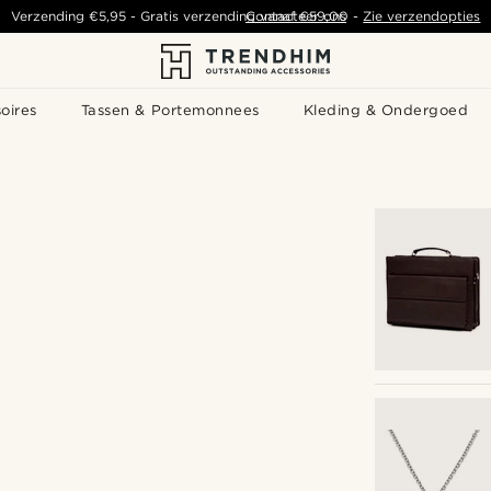
Verzending
€5,95
- Gratis verzending vanaf
Contacteer ons
€59,00
-
Zie verzendopties
oires
Tassen & Portemonnees
Kleding & Ondergoed