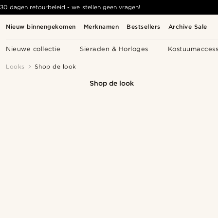
30 dagen retourbeleid - we stellen geen vragen!
Nieuw binnengekomen
Merknamen
Bestsellers
Archive Sale
Nieuwe collectie
Sieraden & Horloges
Kostuumaccess
Looks
Shop de look
Shop de look