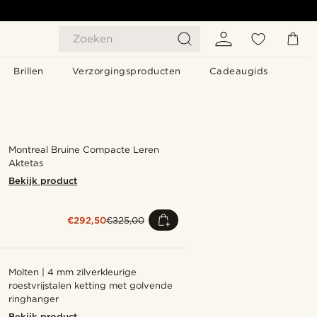
Zoeken
Brillen
Verzorgingsproducten
Cadeaugids
Montreal Bruine Compacte Leren
Aktetas
Bekijk product
€292,50
€325,00
Molten | 4 mm zilverkleurige
roestvrijstalen ketting met golvende
ringhanger
Bekijk product