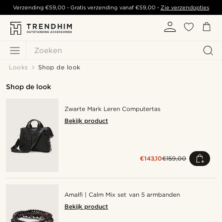
Verzending
€59,00
- Gratis verzending vanaf
€59,00
-
Zie verzendopties
Zoeken
Looks
Shop de look
Shop de look
Zwarte Mark Leren Computertas
Bekijk product
€143,10
€159,00
Amalfi | Calm Mix set van 5 armbanden
Bekijk product