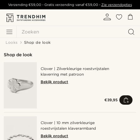
Verzending
€59,00
- Gratis verzending vanaf
€59,00
-
Zie verzendopties
Zoeken
Looks
Shop de look
Shop de look
Clover | Zilverkleurige roestvrijstalen
klaverring met patroon
Bekijk product
€39,95
Clover | 10 mm zilverkleurige
roestvrijstalen klaverarmband
Bekijk product